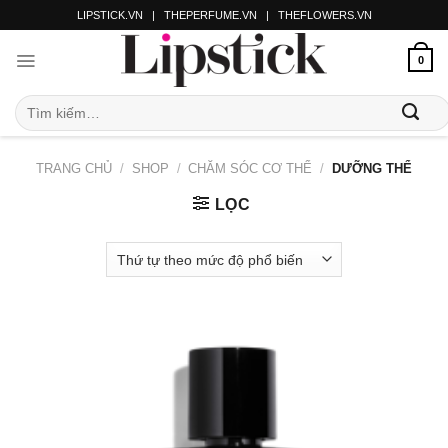
LIPSTICK.VN
|
THEPERFUME.VN
|
THEFLOWERS.VN
0
TRANG CHỦ
/
SHOP
/
CHĂM SÓC CƠ THỂ
/
DƯỠNG THỂ
LỌC