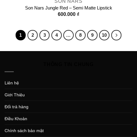
SON NARS
Son Nars Jungle Red – Semi Matte Lipstick
600.000
₫
1
2
3
4
…
8
9
10
THÔNG TIN CHUNG
Liên hệ
Giới Thiệu
Đổi trả hàng
Điều Khoản
Chính sách bảo mật