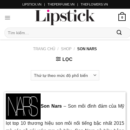
LIPSTICK.VN
|
THEPERFUME.VN
|
THEFLOWERS.VN
0
TRANG CHỦ
/
SHOP
/
SON NARS
LỌC
Son Nars
– Son môi đình đám của Mỹ
lọt top 10 thương hiệu son môi nổi tiếng bậc nhất 2015