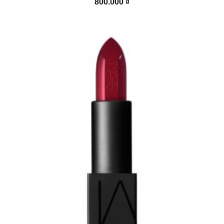
800.000
₫