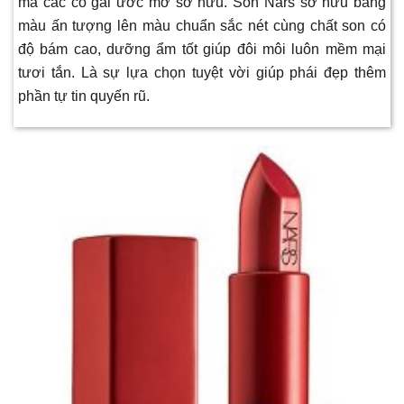
mà các cô gái ước mơ sở hữu. Son Nars sở hữu bảng
màu ấn tượng lên màu chuẩn sắc nét cùng chất son có
độ bám cao, dưỡng ẩm tốt giúp đôi môi luôn mềm mại
tươi tắn. Là sự lựa chọn tuyệt vời giúp phái đẹp thêm
phần tự tin quyến rũ.