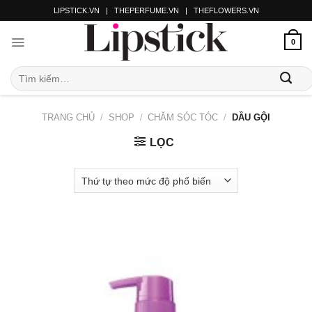
LIPSTICK.VN
|
THEPERFUME.VN
|
THEFLOWERS.VN
0
TRANG CHỦ
/
SHOP
/
CHĂM SÓC TÓC
/
DẦU GỘI
LỌC