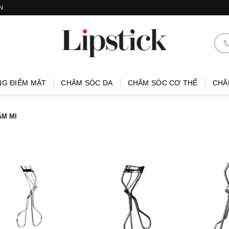
N
NG ĐIỂM MẶT
CHĂM SÓC DA
CHĂM SÓC CƠ THỂ
CHĂ
M MI