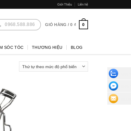
Giới Thiệu
Liên hệ
0968.588.886
0
GIỎ HÀNG /
0
₫
M SÓC TÓC
THƯƠNG HIỆU
BLOG
CHAT 
NHẮN 
ĐỂ LẠI