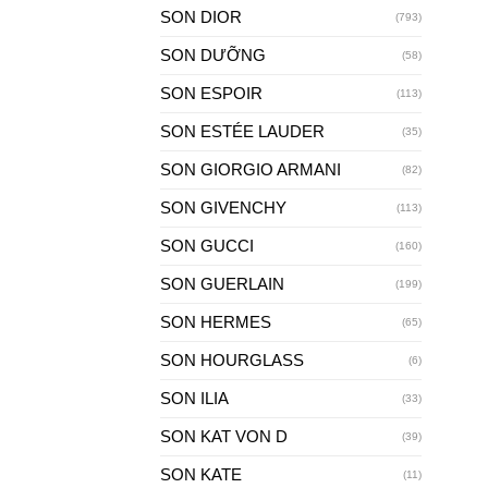
SON DIOR
(793)
SON DƯỠNG
(58)
SON ESPOIR
(113)
SON ESTÉE LAUDER
(35)
SON GIORGIO ARMANI
(82)
SON GIVENCHY
(113)
SON GUCCI
(160)
SON GUERLAIN
(199)
SON HERMES
(65)
SON HOURGLASS
(6)
SON ILIA
(33)
SON KAT VON D
(39)
SON KATE
(11)