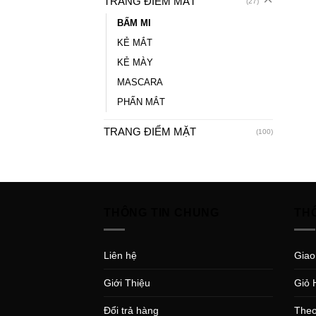
TRANG ĐIỂM MẮT
(27)
BẤM MI
KẺ MẮT
KẺ MÀY
MASCARA
PHẤN MẮT
TRANG ĐIỂM MẶT
(100)
THÔNG TIN CHUNG
TH
Liên hệ
Giao
Giới Thiệu
Giỏ 
Đổi trả hàng
Theo