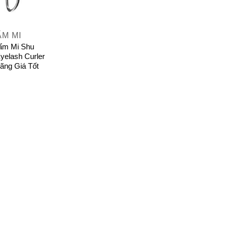
ẤM MI
ấm Mi Shu
elash Curler
ãng Giá Tốt