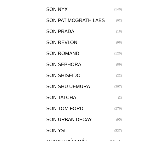
SON NYX
(140)
SON PAT MCGRATH LABS
(62)
SON PRADA
(18)
SON REVLON
(98)
SON ROMAND
(120)
SON SEPHORA
(89)
SON SHISEIDO
(22)
SON SHU UEMURA
(367)
SON TATCHA
(2)
SON TOM FORD
(276)
SON URBAN DECAY
(95)
SON YSL
(537)