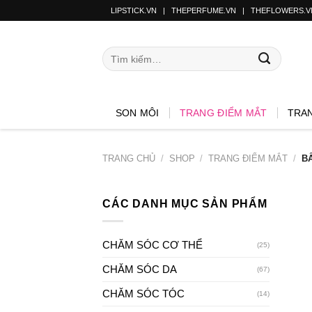
LIPSTICK.VN
|
THEPERFUME.VN
|
THEFLOWERS.V
SON MÔI
TRANG ĐIỂM MẮT
TRA
TRANG CHỦ
/
SHOP
/
TRANG ĐIỂM MẮT
/
BẤ
CÁC DANH MỤC SẢN PHẨM
CHĂM SÓC CƠ THỂ
(25)
CHĂM SÓC DA
(67)
CHĂM SÓC TÓC
(14)