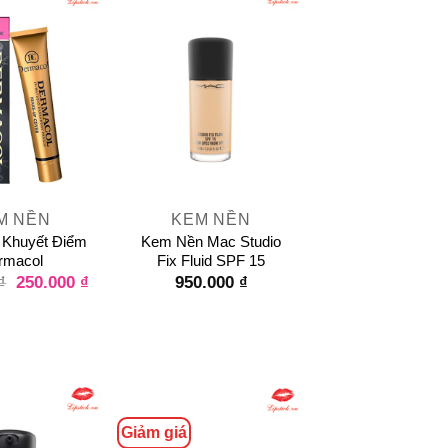
+
M NỀN
KEM NỀN
Khuyết Điểm
Kem Nền Mac Studio
rmacol
Fix Fluid SPF 15
250.000
₫
950.000
₫
₫
Giảm giá