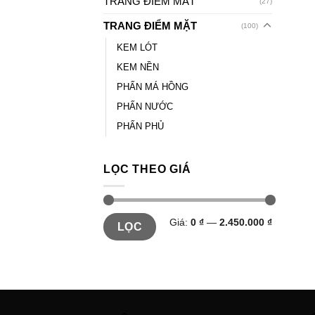
TRANG ĐIỂM MẮT
(27)
TRANG ĐIỂM MẶT
(100)
KEM LÓT
KEM NỀN
PHẤN MÁ HỒNG
PHẤN NƯỚC
PHẤN PHỦ
LỌC THEO GIÁ
Giá:
0 ₫
—
2.450.000 ₫
LỌC