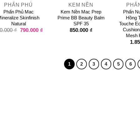
PHẤN PHỦ
KEM NỀN
PHẤ
Phấn Phủ Mac
Kem Nền Mac Prep
Phấn N
ineralize Skinfinish
Prime BB Beauty Balm
Hồng T
Natural
SPF 35
Touche Ec
Cushion
790.000
₫
850.000
₫
0.000
₫
Mesh F
1.8
1
2
3
4
5
6