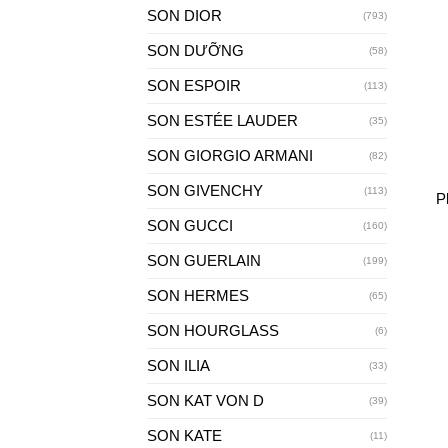
SON DIOR
(793)
SON DƯỠNG
(58)
SON ESPOIR
(113)
SON ESTÉE LAUDER
(35)
+
SON GIORGIO ARMANI
(82)
SON GIVENCHY
(113)
P
SON GUCCI
(160)
SON GUERLAIN
(199)
SON HERMES
(65)
SON HOURGLASS
(6)
SON ILIA
(33)
SON KAT VON D
(39)
SON KATE
(11)