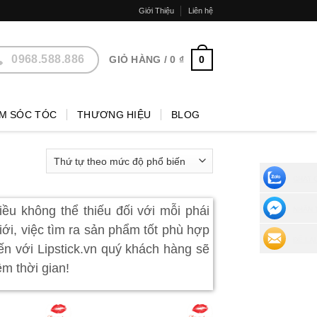
Giới Thiệu
Liên hệ
0968.588.886
0
GIỎ HÀNG /
0
₫
M SÓC TÓC
THƯƠNG HIỆU
BLOG
CHAT 
iều không thể thiếu đối với mỗi phái
NHẮN 
ới, việc tìm ra sản phẩm tốt phù hợp
ĐỂ LẠI
ến với Lipstick.vn quý khách hàng sẽ
m thời gian!