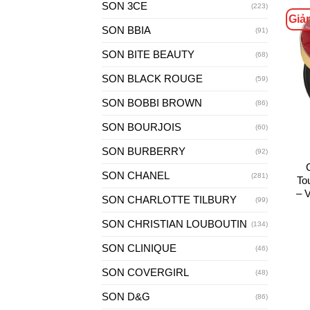
SON 3CE
(223)
Giả
SON BBIA
(91)
SON BITE BEAUTY
(68)
SON BLACK ROUGE
(59)
SON BOBBI BROWN
(86)
+
SON BOURJOIS
(60)
SON BURBERRY
(92)
SON CHANEL
(281)
To
– V
SON CHARLOTTE TILBURY
(99)
SON CHRISTIAN LOUBOUTIN
(134)
SON CLINIQUE
(46)
SON COVERGIRL
(48)
SON D&G
(86)