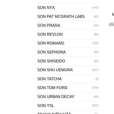
SON NYX
(140)
M
SON PAT MCGRATH LABS
(62)
85
SON PRADA
(18)
SON REVLON
(98)
SON ROMAND
(120)
SON SEPHORA
(89)
SON SHISEIDO
(22)
SON SHU UEMURA
(367)
SON TATCHA
(2)
SON TOM FORD
(276)
SON URBAN DECAY
(95)
SON YSL
(537)