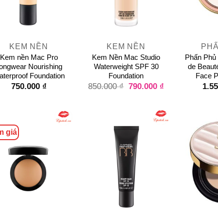
+
+
KEM NỀN
KEM NỀN
PHẤ
Kem nền Mac Pro
Kem Nền Mac Studio
Phấn Phủ 
ongwear Nourishing
Waterweight SPF 30
de Beaut
terproof Foundation
Foundation
Face P
750.000
₫
790.000
₫
1.5
850.000
₫
m giá
+
+