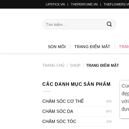
LIPSTICK.VN
|
THEPERFUME.VN
|
THEFLOWERS.V
SON MÔI
TRANG ĐIỂM MẮT
TRA
TRANG CHỦ
/
SHOP
/
TRANG ĐIỂM MẶT
CÁC DANH MỤC SẢN PHẨM
Cu
đẹp
với
CHĂM SÓC CƠ THỂ
(25)
đượ
CHĂM SÓC DA
(67)
CHĂM SÓC TÓC
(14)