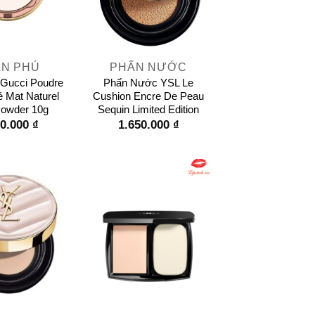
+
N PHỦ
PHẤN NƯỚC
Gucci Poudre
Phấn Nước YSL Le
é Mat Naturel
Cushion Encre De Peau
owder 10g
Sequin Limited Edition
50.000
₫
1.650.000
₫
+