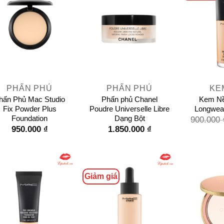
+
+
PHẤN PHỦ
PHẤN PHỦ
KE
hấn Phủ Mac Studio
Phấn phủ Chanel
Kem Nề
Fix Powder Plus
Poudre Universelle Libre
Longwear
Foundation
Dạng Bột
900.000
950.000
₫
1.850.000
₫
Giảm giá