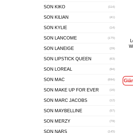
SON KIKO
(114)
SON KILIAN
+
(41)
SON KYLIE
(14)
SON LANCOME
(175)
L
Wa
SON LANEIGE
(29)
SON LIPSTICK QUEEN
(63)
SON LOREAL
(94)
SON MAC
(694)
Giả
SON MAKE UP FOR EVER
(16)
SON MARC JACOBS
(12)
SON MAYBELLINE
(57)
SON MERZY
(79)
+
SON NARS
(145)