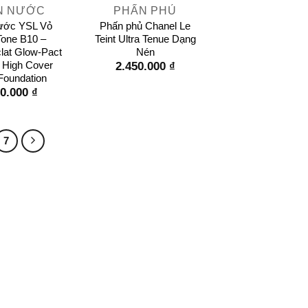
N NƯỚC
PHẤN PHỦ
ước YSL Vỏ
Phấn phủ Chanel Le
one B10 –
Teint Ultra Tenue Dạng
lat Glow-Pact
Nén
 High Cover
2.450.000
₫
oundation
50.000
₫
7