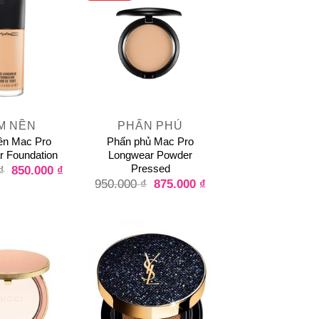
+
M NỀN
PHẤN PHỦ
n Mac Pro
Phấn phủ Mac Pro
 Foundation
Longwear Powder
Pressed
850.000
₫
₫
875.000
₫
950.000
₫