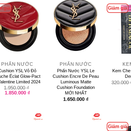
m giá
Giảm giá
+
+
PHẤN NƯỚC
PHẤN NƯỚC
KE
Cushion YSL Vỏ Đỏ
Phấn Nước YSL Le
Kem Che 
uche Éclat Glow-Pact
Cushion Encre De Peau
De
alentine Limited 2024
Luminous Matte
320.000
Cushion Foundation
1.950.000
₫
1.850.000
₫
MỚI NHẤT
1.650.000
₫
Giảm giá