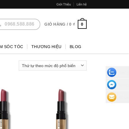
Giới Thiệu
Liên hệ
0968.588.886
0
GIỎ HÀNG /
0
₫
M SÓC TÓC
THƯƠNG HIỆU
BLOG
CHAT 
NHẮN 
ĐỂ LẠI