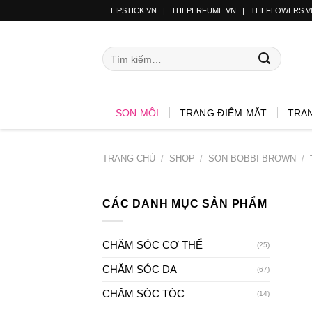
LIPSTICK.VN
|
THEPERFUME.VN
|
THEFLOWERS.V
SON MÔI
TRANG ĐIỂM MẮT
TRA
TRANG CHỦ
/
SHOP
/
SON BOBBI BROWN
/
CÁC DANH MỤC SẢN PHẨM
CHĂM SÓC CƠ THỂ
(25)
CHĂM SÓC DA
(67)
CHĂM SÓC TÓC
(14)