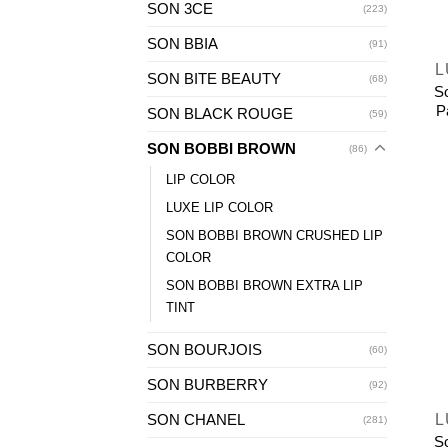
SON 3CE
(223)
+
SON BBIA
(91)
L
SON BITE BEAUTY
(68)
S
P
SON BLACK ROUGE
(59)
SON BOBBI BROWN
(86)
LIP COLOR
LUXE LIP COLOR
SON BOBBI BROWN CRUSHED LIP
COLOR
SON BOBBI BROWN EXTRA LIP
TINT
SON BOURJOIS
(60)
+
SON BURBERRY
(92)
SON CHANEL
L
(281)
S