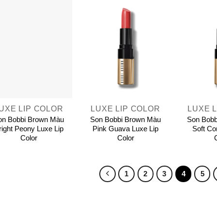
+
+
UXE LIP COLOR
LUXE LIP COLOR
LUXE 
on Bobbi Brown Màu
Son Bobbi Brown Màu
Son Bobb
right Peony Luxe Lip
Pink Guava Luxe Lip
Soft Co
Color
Color
1
2
3
4
5