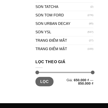
SON TATCHA
(2)
SON TOM FORD
(276)
SON URBAN DECAY
(95)
SON YSL
(537)
TRANG ĐIỂM MẮT
(27)
TRANG ĐIỂM MẶT
(100)
LỌC THEO GIÁ
Giá:
650.000 ₫
—
LỌC
850.000 ₫