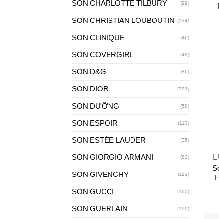
SON CHARLOTTE TILBURY
(99)
SON CHRISTIAN LOUBOUTIN
(134)
SON CLINIQUE
(46)
SON COVERGIRL
(48)
SON D&G
(86)
SON DIOR
(793)
SON DƯỠNG
(58)
SON ESPOIR
(113)
+
SON ESTÉE LAUDER
(35)
SON GIORGIO ARMANI
L
(82)
S
SON GIVENCHY
(113)
F
SON GUCCI
(160)
SON GUERLAIN
(199)