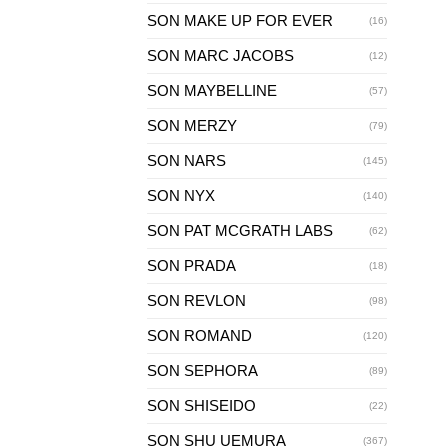
SON MAKE UP FOR EVER
(16)
SON MARC JACOBS
(12)
SON MAYBELLINE
(57)
SON MERZY
(79)
SON NARS
(145)
SON NYX
(140)
SON PAT MCGRATH LABS
(62)
SON PRADA
(18)
SON REVLON
(98)
SON ROMAND
(120)
SON SEPHORA
(89)
SON SHISEIDO
(22)
SON SHU UEMURA
(367)