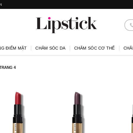
N
NG ĐIỂM MẶT
CHĂM SÓC DA
CHĂM SÓC CƠ THỂ
CHĂ
TRANG 4