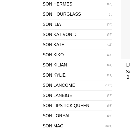
SON HERMES
(65)
SON HOURGLASS
(6)
SON ILIA
(33)
SON KAT VON D
(39)
SON KATE
(11)
+
SON KIKO
(114)
SON KILIAN
L
(41)
S
SON KYLIE
(14)
B
SON LANCOME
(175)
SON LANEIGE
(29)
SON LIPSTICK QUEEN
(63)
SON LOREAL
(94)
SON MAC
(694)