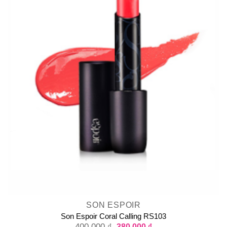
SON ESPOIR
Son Espoir Coral Calling RS103
400.000
₫
380.000
₫