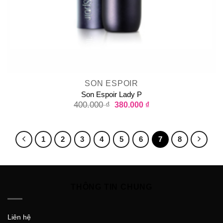
SON ESPOIR
Son Espoir Lady P
400.000
₫
380.000
₫
1
2
3
4
5
6
7
8
THÔNG TIN CHUNG
Liên hệ