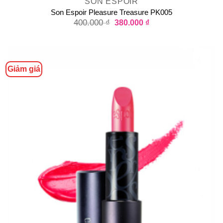
SON ESPOIR
Son Espoir Pleasure Treasure PK005
400.000
₫
380.000
₫
Giảm giá