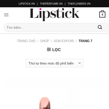
LIPSTICK.VN
|
THEPERFUME.VN
|
THEFLOWERS.VN
0
TRANG CHỦ
/
SHOP
/
SON ESPOIR
/
TRANG 7
LỌC