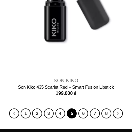
SON KIKO
Son Kiko 435 Scarlet Red – Smart Fusion Lipstick
199.000
₫
1
2
3
4
5
6
7
8