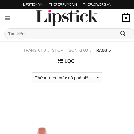
LIPSTICK.VN
|
THEPERFUME.VN
|
THEFLOWERS.VN
0
TRANG CHỦ
/
SHOP
/
SON KIKO
/
TRANG 5
LỌC