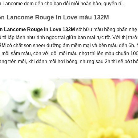
n Lancome đem đến cho bạn đôi môi hoàn hảo, quyến rũ.
n Lancome Rouge In Love màu 132M
n Lancome Rouge In Love 132M
sở hữu màu hồng phấn nhẹ n
 tả lấp lánh như ánh ngọc trai giữa ban mai rực rỡ. Với thị tr
2M
có chất son sheer dưỡng ẩm mềm mại và bền màu đến 6h. M
i môi sẫm màu, còn với đôi môi màu nhợt thì lên màu chuẩn 1
ng trên môi, khi đánh môi hơi bóng, nhưng sau 2h thì sẽ bớt b