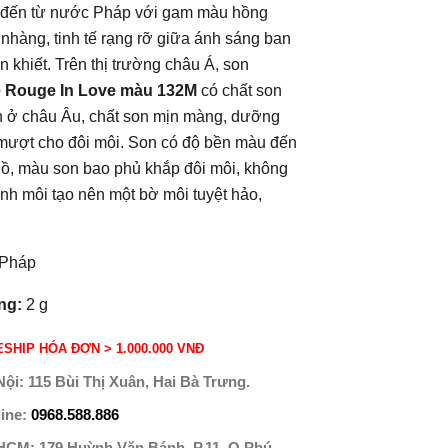
đến từ nước Pháp với gam màu hồng
nhàng, tinh tế rạng rỡ giữa ánh sáng ban
n khiết. Trên thị trường châu Á, son
 Rouge In Love màu 132M
có chất son
n ở châu Âu, chất son mịn màng, dưỡng
ượt cho đôi môi. Son có độ bền màu đến
ồ, màu son bao phủ khắp đôi môi, không
ãnh môi tạo nên một bờ môi tuyệt hảo,
 Pháp
ng:
2 g
SHIP HÓA ĐƠN > 1.000.000 VNĐ
Nội:
115 Bùi Thị Xuân, Hai Bà Trưng.
line:
0968.588.886
 HCM:
179 Huỳnh Văn Bánh, P.11, Q.Phú