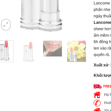
Lancome 
phấn nhẹ 
ngày thuầ
Lancome
sheer hơ
ẩm mềm m
6h đồng h
len vào r
quyến rũ.
Xuất xứ
:
Khối lượ
FREE
Hà 
Hot
TP