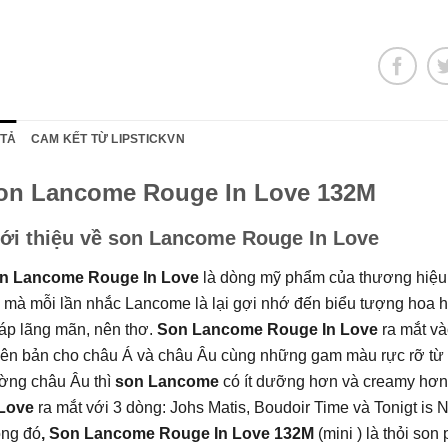
 TẢ
CAM KẾT TỪ LIPSTICKVN
on Lancome Rouge In Love 132M
ới thiệu về son Lancome Rouge In Love
n Lancome Rouge In Love
là dòng mỹ phẩm của thương hiệu t
n mà mỗi lần nhắc Lancome là lại gợi nhớ đến biểu tượng hoa 
áp lãng mãn, nên thơ.
Son Lancome Rouge In Love
ra mắt và
ên bản cho châu Á và châu Âu cùng những gam màu rực rỡ từ sán
ường châu Âu thì
son Lancome
có ít dưỡng hơn và creamy hơn 
 Love
ra mắt với 3 dòng: Johs Matis, Boudoir Time và Tonigt is 
ong đó
, Son Lancome Rouge In Love 132M
(mini ) là thỏi so