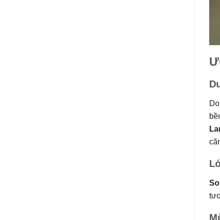
Ư
Dư
D
bề
La
căn
Lớ
So
tươ
M