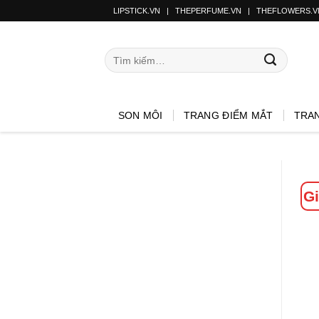
LIPSTICK.VN
|
THEPERFUME.VN
|
THEFLOWERS.V
SON MÔI
TRANG ĐIỂM MẮT
TRA
Gi