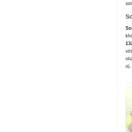
so
So
So
khó
13
vớ
nhà
rũ.