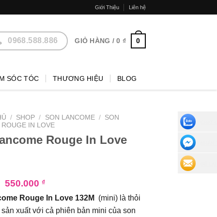
Giới Thiệu
Liên hệ
0968.588.886
0
GIỎ HÀNG /
0
₫
M SÓC TÓC
THƯƠNG HIỆU
BLOG
HỦ
/
SHOP
/
SON LANCOME
/
SON
CHAT 
ROUGE IN LOVE
ancome Rouge In Love
NHẮN 
ĐỂ LẠI
₫
550.000
₫
come Rouge In Love 132M
(mini) là thỏi
sản xuất với cả phiên bản mini của son