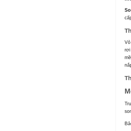
So
cấp
Th
Vỏ 
rơi
mề
nắp
Th
M
Tr
so
Bảo