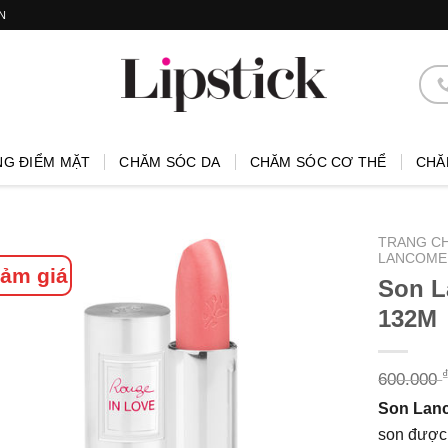
N
NG ĐIỂM MẶT
CHĂM SÓC DA
CHĂM SÓC CƠ THỂ
CHĂ
TRANG C
LANCOME 
ảm giá
Son L
132M
600.000
Son Lan
son được 