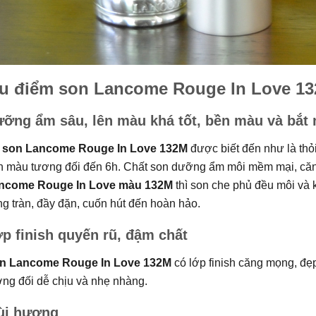
u điểm son Lancome Rouge In Love 1
ỡng ẩm sâu, lên màu khá tốt, bền màu và bắt 
o
son Lancome Rouge In Love 132M
được biết đến như là th
n màu tương đối đến 6h. Chất son dưỡng ẩm môi mềm mại, căn
ncome Rouge In Love màu 132M
thì son che phủ đều môi và 
g tràn, đầy đặn, cuốn hút đến hoàn hảo.
p finish quyến rũ, đậm chất
n Lancome Rouge In Love 132M
có lớp finish căng mọng, đẹ
ng đối dễ chịu và nhẹ nhàng.
ùi hương