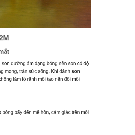
32M
mắt
ỏi son dưỡng ẩm dạng bóng nên son có độ
g mọng, tràn sức sống. Khi đánh
son
không làm lộ rãnh môi tạo nên đôi môi
p bóng bẩy đến mê hồn, cảm giác trên môi