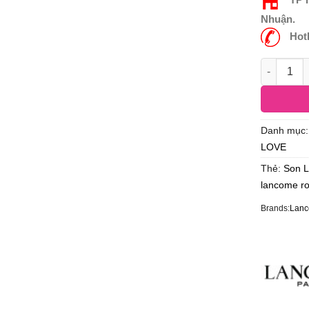
Nhuận.
Hot
Danh mục
LOVE
Thẻ:
Son 
lancome r
Brands:
Lan