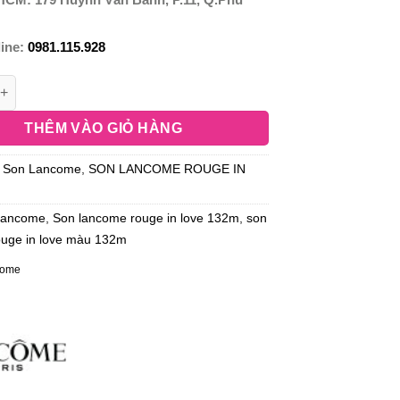
line:
0981.115.928
THÊM VÀO GIỎ HÀNG
:
Son Lancome
,
SON LANCOME ROUGE IN
Lancome
,
Son lancome rouge in love 132m
,
son
ouge in love màu 132m
come