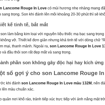
n Lancome Rouge In Love
có mùi hương nhẹ nhàng mang đậ
 sang trọng. Son khi đánh lên môi khoảng 20-30 phút thì sẽ kh
iết kế tinh tế, bắt mắt
son làm bằng kim loại với nguyên liệu thiếc mạ bạc sang trọng
 không vỡ. Thiết kế đơn giản nhưng khá tinh tế với dòng chữ “R
m mại, thanh mảnh. Ngoài ra,
son Lancome Rouge In Love 
 và đầu thỏi son rất đẹp mắt và sang trọng.
ành phần son không gây độc hại hay kích ứng 
ột số gợi ý cho son Lancome Rouge In
ước khi đánh
son Lancome Rouge In Love màu 132M
, nên đ
n lên màu chuẩn xác.
 quản nơi khô ráo, tránh tiếp xúc trực tiếp với ánh nắng mặt trờ