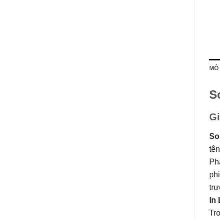
MÔ
S
Gi
So
tê
Ph
phi
tr
In
Tr