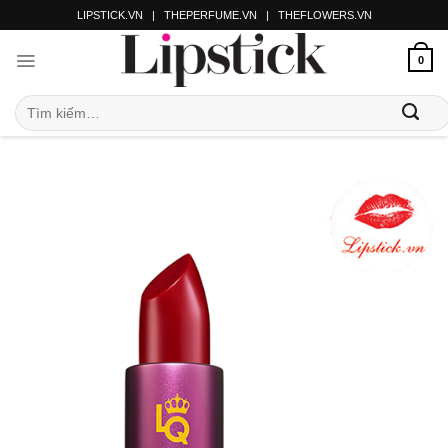
LIPSTICK.VN
|
THEPERFUME.VN
|
THEFLOWERS.VN
0