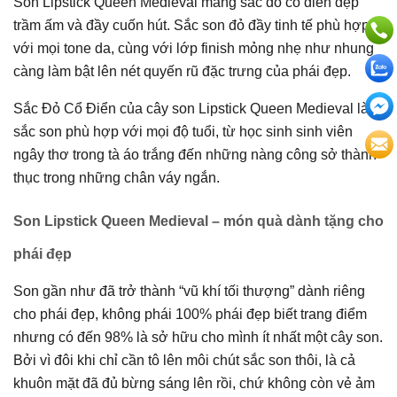
Son Lipstick Queen Medieval mang sắc đỏ cổ điển đẹp
trầm ấm và đầy cuốn hút. Sắc son đỏ đầy tinh tế phù hợp
với mọi tone da, cùng với lớp finish mỏng nhẹ như nhung
càng làm bật lên nét quyến rũ đặc trưng của phái đẹp.
Sắc Đỏ Cổ Điển của cây son Lipstick Queen Medieval là
sắc son phù hợp với mọi độ tuổi, từ học sinh sinh viên
ngây thơ trong tà áo trắng đến những nàng công sở thành
thục trong những chân váy ngắn.
Son Lipstick Queen Medieval
– món quà dành tặng cho
phái đẹp
Son gần như đã trở thành “vũ khí tối thượng” dành riêng
cho phái đẹp, không phái 100% phái đẹp biết trang điểm
nhưng có đến 98% là sở hữu cho mình ít nhất một cây son.
Bởi vì đôi khi chỉ cần tô lên môi chút sắc son thôi, là cả
khuôn mặt đã đủ bừng sáng lên rồi, chứ không còn vẻ ảm