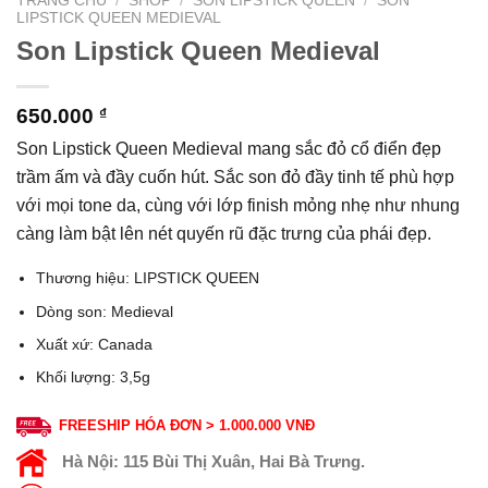
TRANG CHỦ
/
SHOP
/
SON LIPSTICK QUEEN
/
SON
LIPSTICK QUEEN MEDIEVAL
Son Lipstick Queen Medieval
650.000
₫
Son Lipstick Queen Medieval mang sắc đỏ cổ điển đẹp
trầm ấm và đầy cuốn hút. Sắc son đỏ đầy tinh tế phù hợp
với mọi tone da, cùng với lớp finish mỏng nhẹ như nhung
càng làm bật lên nét quyến rũ đặc trưng của phái đẹp.
Thương hiệu: LIPSTICK QUEEN
Dòng son: Medieval
Xuất xứ: Canada
Khối lượng: 3,5g
FREESHIP HÓA ĐƠN > 1.000.000 VNĐ
Hà Nội:
115 Bùi Thị Xuân, Hai Bà Trưng.