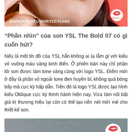
“Phần nhìn” của son YSL The Bold 07 có gì
cuốn hút?
Nếu là một tín đồ của YSL hẳn không ai lạ lẫm gì với kiểu
vỏ vuông màu vàng kinh điển. Ở phiên bản này chỉ phần
lõi son được làm tone vàng cùng với logo YSL. Điểm mới
ở đây là phần vỏ ngoài tone đen huyền bí, không quá bóng
bẩy mà cực kỳ hấp dẫn. Trên đó là logo YSL được tạo hình
kiểu Oblique cực kỳ thịnh hành hiện nay. Vừa làm nổi bật
giá trị thương hiệu lại còn có thể tạo nên nét mới mẻ cho
thiết kế son.