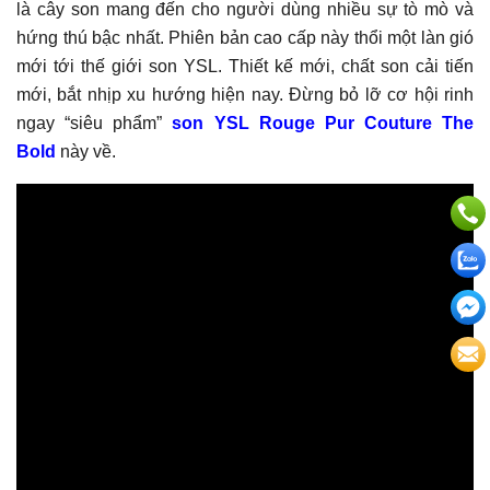
là cây son mang đến cho người dùng nhiều sự tò mò và
hứng thú bậc nhất. Phiên bản cao cấp này thổi một làn gió
mới tới thế giới son YSL. Thiết kế mới, chất son cải tiến
mới, bắt nhịp xu hướng hiện nay. Đừng bỏ lỡ cơ hội rinh
ngay “siêu phẩm”
son YSL Rouge Pur Couture The
Bold
này về.