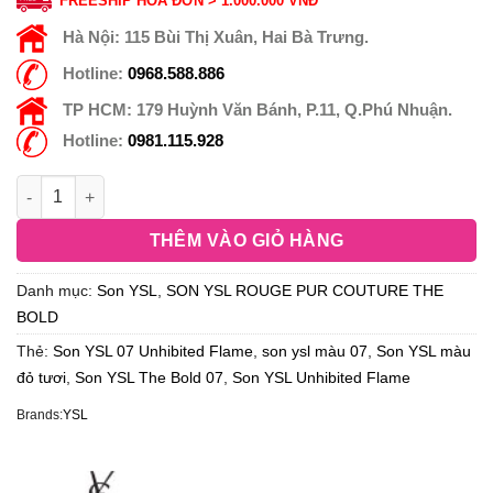
FREESHIP HÓA ĐƠN > 1.000.000 VNĐ
Hà Nội:
115 Bùi Thị Xuân, Hai Bà Trưng.
Hotline:
0968.588.886
TP HCM:
179 Huỳnh Văn Bánh, P.11, Q.Phú Nhuận.
Hotline:
0981.115.928
THÊM VÀO GIỎ HÀNG
Danh mục:
Son YSL
,
SON YSL ROUGE PUR COUTURE THE
BOLD
Thẻ:
Son YSL 07 Unhibited Flame
,
son ysl màu 07
,
Son YSL màu
đỏ tươi
,
Son YSL The Bold 07
,
Son YSL Unhibited Flame
Brands:
YSL