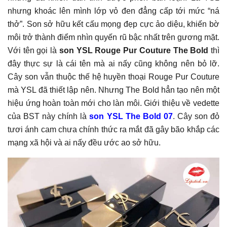
nhưng khoác lên mình lớp vỏ đen đẳng cấp tới mức “ná
thở”. Son sở hữu kết cấu mọng đẹp cực ảo diệu, khiến bờ
môi trở thành điểm nhìn quyến rũ bậc nhất trên gương mặt.
Với tên gọi là
son YSL Rouge Pur Couture The Bold
thì
đây thực sự là cái tên mà ai nấy cũng không nên bỏ lỡ.
Cây son vẫn thuộc thế hệ huyền thoại Rouge Pur Couture
mà YSL đã thiết lập nên. Nhưng The Bold hẳn tạo nên một
hiệu ứng hoàn toàn mới cho làn môi. Giới thiệu về vedette
của BST này chính là
son YSL The Bold 07
. Cây son đỏ
tươi ánh cam chưa chính thức ra mắt đã gây bão khắp các
mạng xã hội và ai nấy đều ước ao sở hữu.