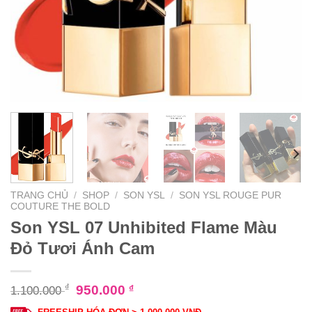
TRANG CHỦ
/
SHOP
/
SON YSL
/
SON YSL ROUGE PUR
COUTURE THE BOLD
Son YSL 07 Unhibited Flame Màu
Đỏ Tươi Ánh Cam
₫
950.000
₫
1.100.000