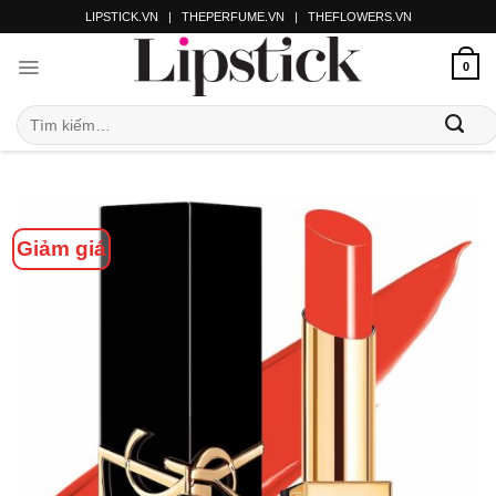
LIPSTICK.VN
|
THEPERFUME.VN
|
THEFLOWERS.VN
0
Giảm giá