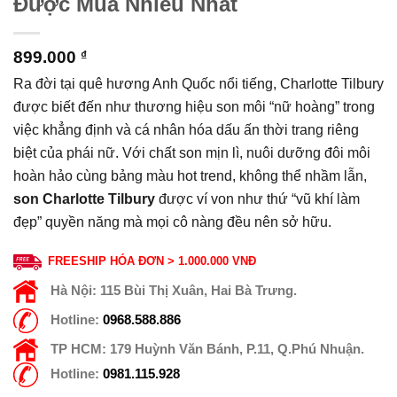
Được Mua Nhiều Nhất
899.000
₫
Ra đời tại quê hương Anh Quốc nổi tiếng, Charlotte Tilbury
được biết đến như thương hiệu son môi “nữ hoàng” trong
việc khẳng định và cá nhân hóa dấu ấn thời trang riêng
biệt của phái nữ. Với chất son mịn lì, nuôi dưỡng đôi môi
hoàn hảo cùng bảng màu hot trend, không thể nhầm lẫn,
son Charlotte Tilbury
được ví von như thứ “vũ khí làm
đẹp” quyền năng mà mọi cô nàng đều nên sở hữu.
FREESHIP HÓA ĐƠN > 1.000.000 VNĐ
Hà Nội:
115 Bùi Thị Xuân, Hai Bà Trưng.
Hotline:
0968.588.886
TP HCM:
179 Huỳnh Văn Bánh, P.11, Q.Phú Nhuận.
Hotline:
0981.115.928