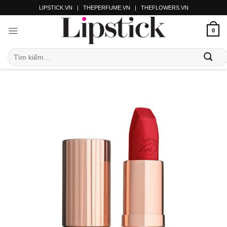
LIPSTICK.VN
|
THEPERFUME.VN
|
THEFLOWERS.VN
0