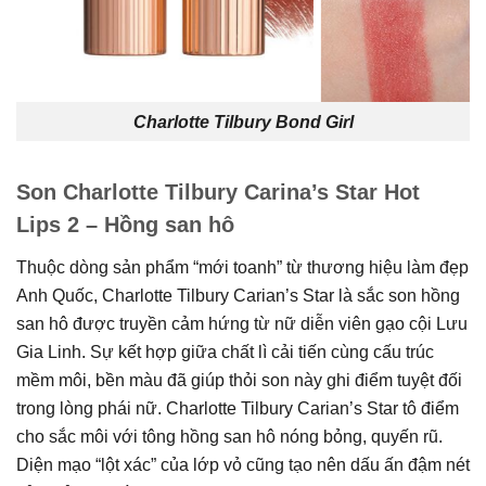
Charlotte Tilbury Bond Girl
Son Charlotte Tilbury Carina’s Star Hot
Lips 2 – Hồng san hô
Thuộc dòng sản phẩm “mới toanh” từ thương hiệu làm đẹp
Anh Quốc, Charlotte Tilbury Carian’s Star là sắc son hồng
san hô được truyền cảm hứng từ nữ diễn viên gạo cội Lưu
Gia Linh. Sự kết hợp giữa chất lì cải tiến cùng cấu trúc
mềm môi, bền màu đã giúp thỏi son này ghi điểm tuyệt đối
trong lòng phái nữ. Charlotte Tilbury Carian’s Star tô điểm
cho sắc môi với tông hồng san hô nóng bỏng, quyến rũ.
Diện mạo “lột xác” của lớp vỏ cũng tạo nên dấu ấn đậm nét