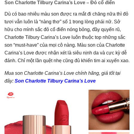
Son Charlotte Tilbury Carina’s Love – Đỏ cổ điển
Dù có bao nhiêu màu son được ra mắt đi chăng nữa thì đỏ
tươi vẫn luôn là “nàng thơ” số 1 trong lòng phái nữ. Sở
hữu cho mình sắc đỏ cổ điển nóng bỏng, đầy quyến rũ,
Charlotte Tilbury Carina’s Love luôn thuộc top những sắc
son “must-have” của mọi cô nàng. Màu son của Charlotte
Carina’s Love được nhận xét là siêu nịnh da và cực kỳ dễ
đánh. Chỉ một lần quệt nhẹ cũng đủ khiến tim ai xuyến xao.
Mua son Charlotte Carina’s Love chính hãng, giá tốt tại
đây:
Son Charlotte Tilbury Carina’s Love