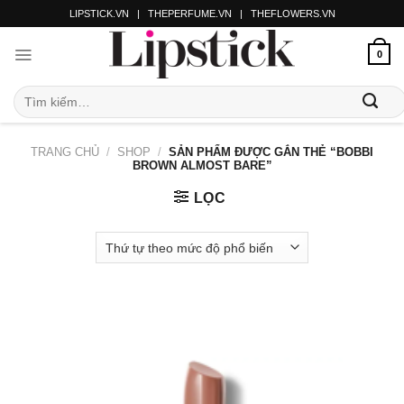
LIPSTICK.VN
|
THEPERFUME.VN
|
THEFLOWERS.VN
0
TRANG CHỦ
/
SHOP
/
SẢN PHẨM ĐƯỢC GẮN THẺ “BOBBI
BROWN ALMOST BARE”
LỌC