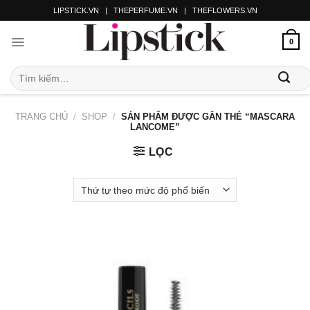
LIPSTICK.VN
|
THEPERFUME.VN
|
THEFLOWERS.VN
0
TRANG CHỦ
/
SHOP
/
SẢN PHẨM ĐƯỢC GẮN THẺ “MASCARA
LANCOME”
LỌC