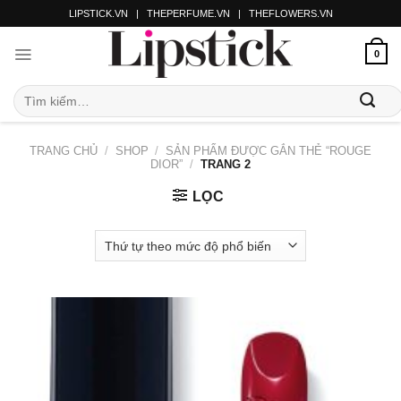
LIPSTICK.VN
|
THEPERFUME.VN
|
THEFLOWERS.VN
0
TRANG CHỦ
/
SHOP
/
SẢN PHẨM ĐƯỢC GẮN THẺ “ROUGE
DIOR”
/
TRANG 2
LỌC