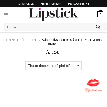
LIPSTICK.VN
|
THEPERFUME.VN
|
THEFLOWERS.VN
0
TRANG CHỦ
/
SHOP
/
SẢN PHẨM ĐƯỢC GẮN THẺ “SHISEIDO
RD504”
LỌC