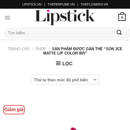
LIPSTICK.VN
|
THEPERFUME.VN
|
THEFLOWERS.VN
0
TRANG CHỦ
/
SHOP
/
SẢN PHẨM ĐƯỢC GẮN THẺ “SON 3CE
MATTE LIP COLOR 805”
LỌC
Giảm giá