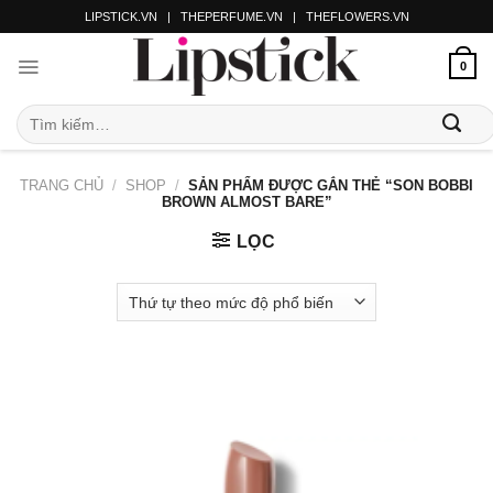
LIPSTICK.VN
|
THEPERFUME.VN
|
THEFLOWERS.VN
0
TRANG CHỦ
/
SHOP
/
SẢN PHẨM ĐƯỢC GẮN THẺ “SON BOBBI
BROWN ALMOST BARE”
LỌC