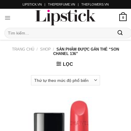
LIPSTICK.VN
|
THEPERFUME.VN
|
THEFLOWERS.VN
0
TRANG CHỦ
/
SHOP
/
SẢN PHẨM ĐƯỢC GẮN THẺ “SON
CHANEL 136”
LỌC