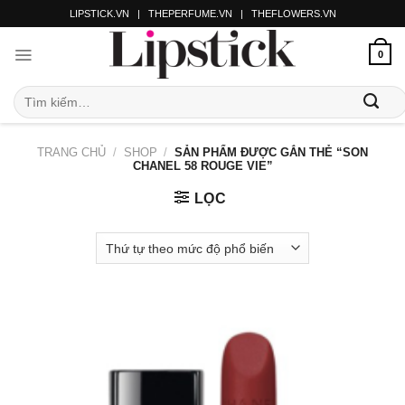
LIPSTICK.VN
|
THEPERFUME.VN
|
THEFLOWERS.VN
0
TRANG CHỦ
/
SHOP
/
SẢN PHẨM ĐƯỢC GẮN THẺ “SON
CHANEL 58 ROUGE VIE”
LỌC