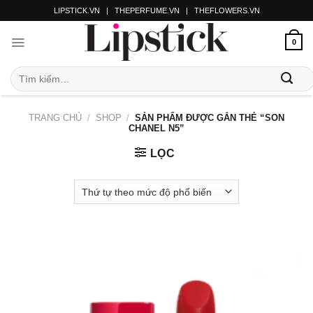
LIPSTICK.VN
|
THEPERFUME.VN
|
THEFLOWERS.VN
0
TRANG CHỦ
/
SHOP
/
SẢN PHẨM ĐƯỢC GẮN THẺ “SON
CHANEL N5”
LỌC