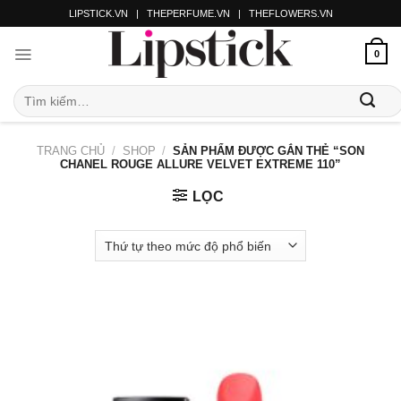
LIPSTICK.VN
|
THEPERFUME.VN
|
THEFLOWERS.VN
0
TRANG CHỦ
/
SHOP
/
SẢN PHẨM ĐƯỢC GẮN THẺ “SON
CHANEL ROUGE ALLURE VELVET EXTREME 110”
LỌC