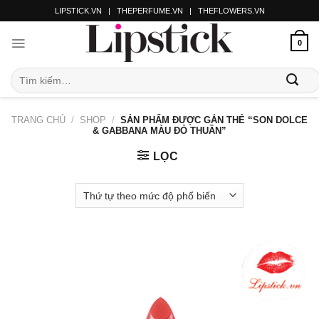
LIPSTICK.VN
|
THEPERFUME.VN
|
THEFLOWERS.VN
0
TRANG CHỦ
/
SHOP
/
SẢN PHẨM ĐƯỢC GẮN THẺ “SON DOLCE
& GABBANA MÀU ĐỎ THUẦN”
LỌC