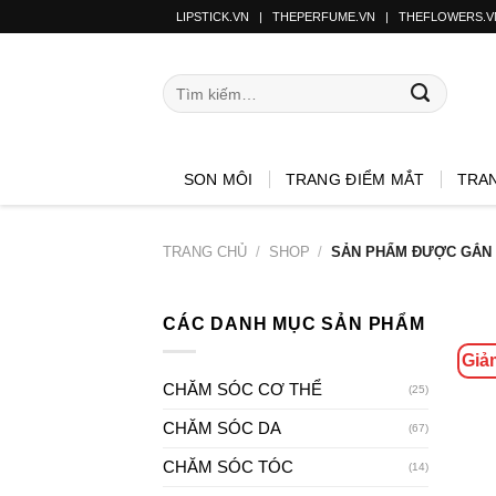
LIPSTICK.VN
|
THEPERFUME.VN
|
THEFLOWERS.V
SON MÔI
TRANG ĐIỂM MẮT
TRA
TRANG CHỦ
/
SHOP
/
SẢN PHẨM ĐƯỢC GẮN 
CÁC DANH MỤC SẢN PHẨM
Giả
CHĂM SÓC CƠ THỂ
(25)
CHĂM SÓC DA
(67)
CHĂM SÓC TÓC
(14)