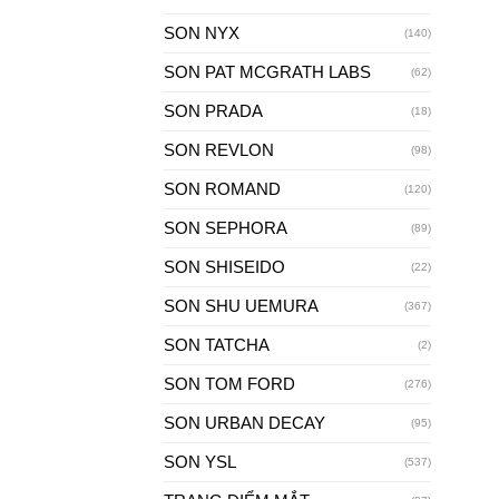
SON NYX
(140)
SON PAT MCGRATH LABS
(62)
SON PRADA
(18)
SON REVLON
(98)
SON ROMAND
(120)
SON SEPHORA
(89)
SON SHISEIDO
(22)
SON SHU UEMURA
(367)
SON TATCHA
(2)
SON TOM FORD
(276)
SON URBAN DECAY
(95)
SON YSL
(537)