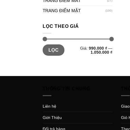
TRANG ĐIỂM MẮT
(27)
TRANG ĐIỂM MẶT
(100)
LỌC THEO GIÁ
Giá:
990.000 ₫
—
LỌC
1.050.000 ₫
THÔNG TIN CHUNG
TH
Liên hệ
Giao
Giới Thiệu
Giỏ 
Đổi trả hàng
Theo