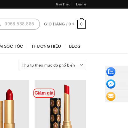
Giới Thiệu
Liên hệ
0968.588.886
0
GIỎ HÀNG /
0
₫
M SÓC TÓC
THƯƠNG HIỆU
BLOG
CHAT 
NHẮN 
Giảm giá
ĐỂ LẠI