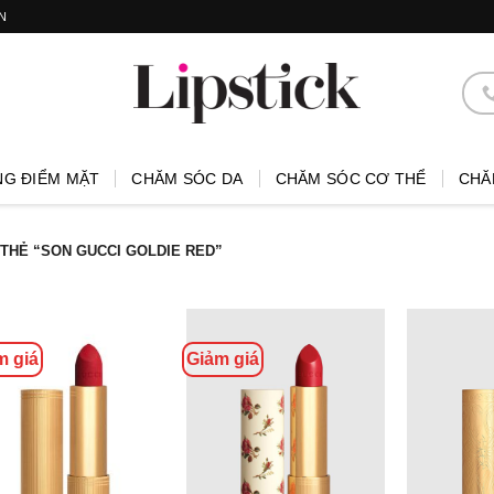
N
NG ĐIỂM MẶT
CHĂM SÓC DA
CHĂM SÓC CƠ THỂ
CHĂ
THẺ “SON GUCCI GOLDIE RED”
m giá
Giảm giá