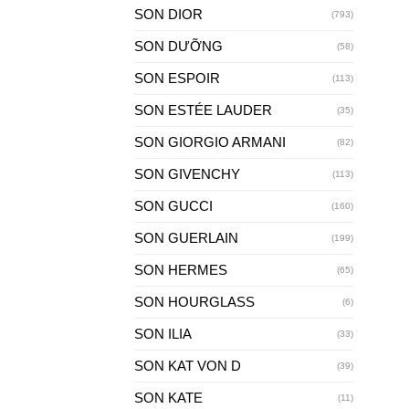
SON DIOR
(793)
SON DƯỠNG
(58)
SON ESPOIR
(113)
SON ESTÉE LAUDER
(35)
SON GIORGIO ARMANI
(82)
SON GIVENCHY
(113)
SON GUCCI
(160)
SON GUERLAIN
(199)
SON HERMES
(65)
SON HOURGLASS
(6)
SON ILIA
(33)
SON KAT VON D
(39)
SON KATE
(11)