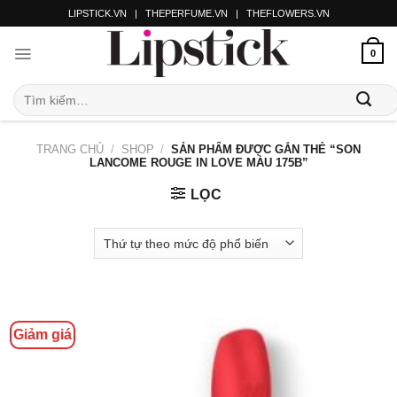
LIPSTICK.VN
|
THEPERFUME.VN
|
THEFLOWERS.VN
0
TRANG CHỦ
/
SHOP
/
SẢN PHẨM ĐƯỢC GẮN THẺ “SON
LANCOME ROUGE IN LOVE MÀU 175B”
LỌC
Giảm giá