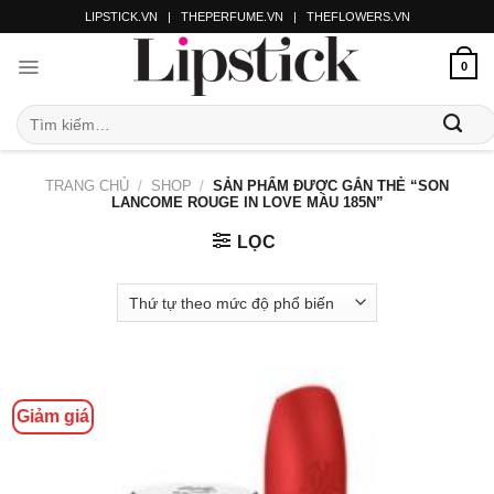
LIPSTICK.VN
|
THEPERFUME.VN
|
THEFLOWERS.VN
0
TRANG CHỦ
/
SHOP
/
SẢN PHẨM ĐƯỢC GẮN THẺ “SON
LANCOME ROUGE IN LOVE MÀU 185N”
LỌC
Giảm giá