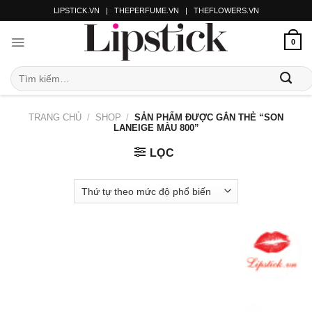
LIPSTICK.VN
|
THEPERFUME.VN
|
THEFLOWERS.VN
0
TRANG CHỦ
/
SHOP
/
SẢN PHẨM ĐƯỢC GẮN THẺ “SON
LANEIGE MÀU 800”
LỌC