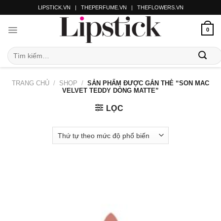
LIPSTICK.VN
|
THEPERFUME.VN
|
THEFLOWERS.VN
0
TRANG CHỦ
/
SHOP
/
SẢN PHẨM ĐƯỢC GẮN THẺ “SON MAC
VELVET TEDDY DÒNG MATTE”
LỌC