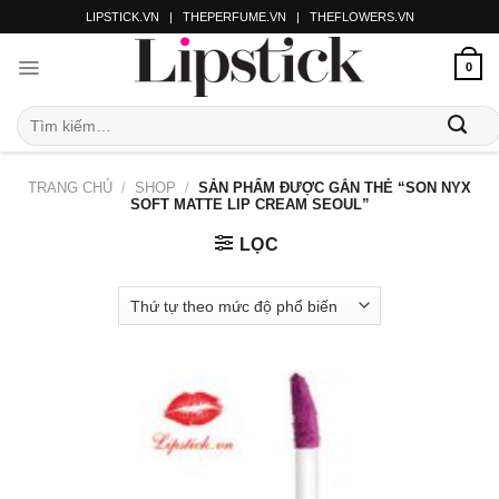
LIPSTICK.VN
|
THEPERFUME.VN
|
THEFLOWERS.VN
0
TRANG CHỦ
/
SHOP
/
SẢN PHẨM ĐƯỢC GẮN THẺ “SON NYX
SOFT MATTE LIP CREAM SEOUL”
LỌC