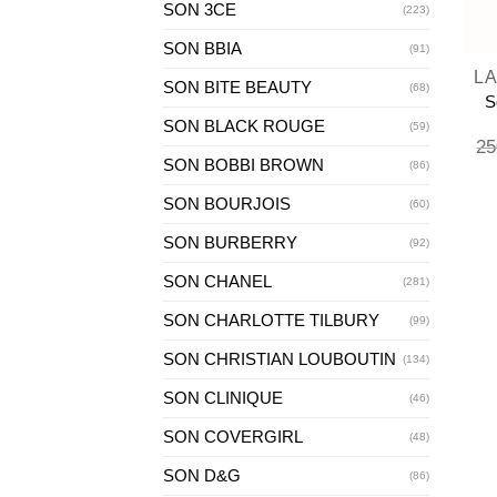
SON 3CE
(223)
+
SON BBIA
(91)
SON BITE BEAUTY
(68)
S
SON BLACK ROUGE
(59)
25
SON BOBBI BROWN
(86)
SON BOURJOIS
(60)
SON BURBERRY
(92)
SON CHANEL
(281)
SON CHARLOTTE TILBURY
(99)
SON CHRISTIAN LOUBOUTIN
(134)
SON CLINIQUE
(46)
SON COVERGIRL
(48)
SON D&G
(86)