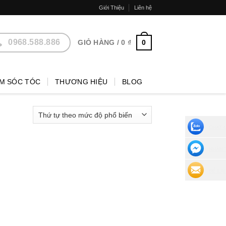
Giới Thiệu
Liên hệ
0968.588.886
0
GIỎ HÀNG /
0
₫
M SÓC TÓC
THƯƠNG HIỆU
BLOG
CHAT 
NHẮN 
ĐỂ LẠI