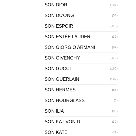
SON DIOR
(793)
SON DƯỠNG
(58)
SON ESPOIR
(113)
SON ESTÉE LAUDER
(35)
SON GIORGIO ARMANI
(82)
SON GIVENCHY
(113)
SON GUCCI
(160)
SON GUERLAIN
(199)
SON HERMES
(65)
SON HOURGLASS
(6)
SON ILIA
(33)
SON KAT VON D
(39)
SON KATE
(11)