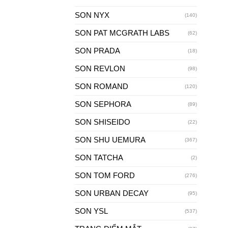
SON NYX
(140)
SON PAT MCGRATH LABS
(62)
SON PRADA
(18)
SON REVLON
(98)
SON ROMAND
(120)
SON SEPHORA
(89)
SON SHISEIDO
(22)
SON SHU UEMURA
(367)
SON TATCHA
(2)
SON TOM FORD
(276)
SON URBAN DECAY
(95)
SON YSL
(537)