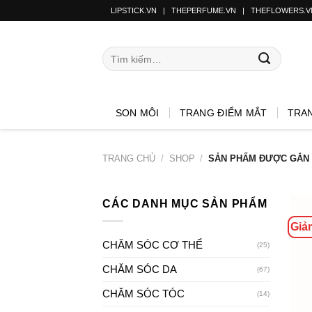
LIPSTICK.VN
|
THEPERFUME.VN
|
THEFLOWERS.V
SON MÔI
TRANG ĐIỂM MẮT
TRA
TRANG CHỦ
/
SHOP
/
SẢN PHẨM ĐƯỢC GẮN T
CÁC DANH MỤC SẢN PHẨM
Giả
CHĂM SÓC CƠ THỂ
(25)
CHĂM SÓC DA
(67)
CHĂM SÓC TÓC
(14)