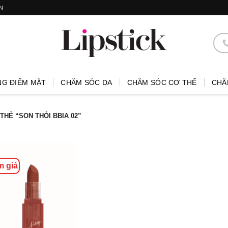
N
NG ĐIỂM MẶT
CHĂM SÓC DA
CHĂM SÓC CƠ THỂ
CHĂ
HẺ “SON THỎI BBIA 02”
m giá