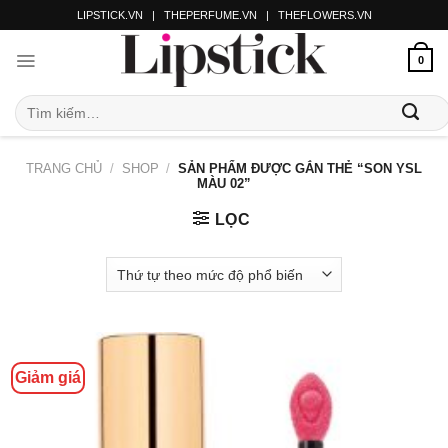
LIPSTICK.VN
|
THEPERFUME.VN
|
THEFLOWERS.VN
0
TRANG CHỦ
/
SHOP
/
SẢN PHẨM ĐƯỢC GẮN THẺ “SON YSL
MÀU 02”
LỌC
Giảm giá