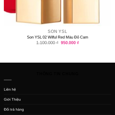
SON YSL
Son YSL 02 Wilful Red Màu Đỏ Cam
1.100.000
₫
950.000
₫
THÔNG TIN CHUNG
Liên hệ
Giới Thiệu
Đổi trả hàng