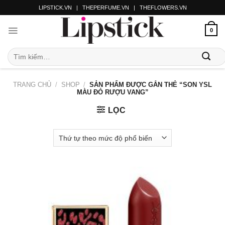
LIPSTICK.VN
|
THEPERFUME.VN
|
THEFLOWERS.VN
0
TRANG CHỦ
/
SHOP
/
SẢN PHẨM ĐƯỢC GẮN THẺ “SON YSL
MÀU ĐỎ RƯỢU VANG”
LỌC