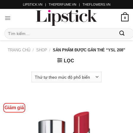
LIPSTICK.VN
|
THEPERFUME.VN
|
THEFLOWERS.VN
0
TRANG CHỦ
/
SHOP
/
SẢN PHẨM ĐƯỢC GẮN THẺ “YSL 208”
LỌC
Giảm giá