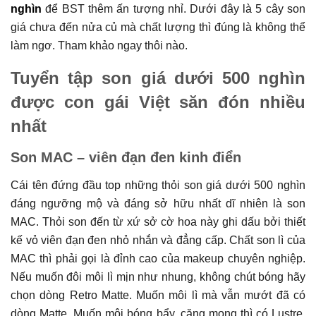
nghìn
để BST thêm ấn tượng nhỉ. Dưới đây là 5 cây son
giá chưa đến nửa củ mà chất lượng thì đúng là không thể
làm ngơ. Tham khảo ngay thôi nào.
Tuyển tập son giá dưới 500 nghìn
được con gái Việt săn đón nhiều
nhất
Son MAC – viên đạn đen kinh điển
Cái tên đứng đầu top những thỏi son giá dưới 500 nghìn
đáng ngưỡng mộ và đáng sở hữu nhất dĩ nhiên là son
MAC. Thỏi son đến từ xứ sở cờ hoa này ghi dấu bởi thiết
kế vỏ viên đạn đen nhỏ nhắn và đẳng cấp. Chất son lì của
MAC thì phải gọi là đỉnh cao của makeup chuyên nghiệp.
Nếu muốn đôi môi lì mịn như nhung, không chút bóng hãy
chọn dòng Retro Matte. Muốn môi lì mà vẫn mướt đã có
dòng Matte. Muốn môi bóng bẩy, căng mọng thì có Lustre,