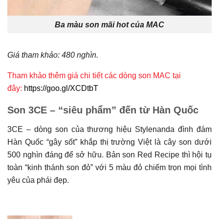
Ba màu son mãi hot của MAC
Giá tham khảo: 480 nghìn.
Tham khảo thêm giá chi tiết các dòng son MAC tại
đây:
https://goo.gl/XCDtbT
Son 3CE – “siêu phẩm” đến từ Hàn Quốc
3CE – dòng son của thương hiệu Stylenanda đình đám
Hàn Quốc “gây sốt” khắp thị trường Việt là cây son dưới
500 nghìn đáng để sở hữu. Bản son Red Recipe thì hội tụ
toàn “kinh thánh son đỏ” với 5 màu đỏ chiếm trọn mọi tình
yêu của phái đẹp.