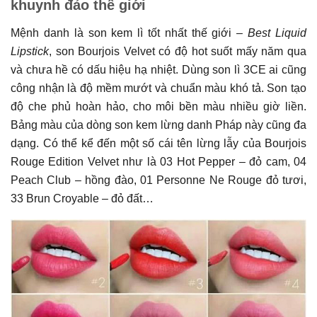
khuynh đảo thế giới
Mệnh danh là son kem lì tốt nhất thế giới –
Best Liquid
Lipstick
, son Bourjois Velvet có độ hot suốt mấy năm qua
và chưa hề có dấu hiệu hạ nhiệt. Dùng son lì 3CE ai cũng
công nhận là độ mềm mướt và chuẩn màu khó tả. Son tạo
độ che phủ hoàn hảo, cho môi bền màu nhiều giờ liền.
Bảng màu của dòng son kem lừng danh Pháp này cũng đa
dạng. Có thể kể đến một số cái tên lừng lẫy của Bourjois
Rouge Edition Velvet như là 03 Hot Pepper – đỏ cam, 04
Peach Club – hồng đào, 01 Personne Ne Rouge đỏ tươi,
33 Brun Croyable – đỏ đất…