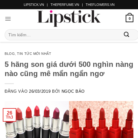
LIPSTICK.VN
|
THEPERFUME.VN
|
THEFLOWERS.VN
0
BLOG
,
TIN TỨC MỚI NHẤT
5 hãng son giá dưới 500 nghìn nàng
nào cũng mê mẩn ngẩn ngơ
ĐĂNG VÀO
26/03/2019
BỞI
NGỌC BẢO
26
Th3