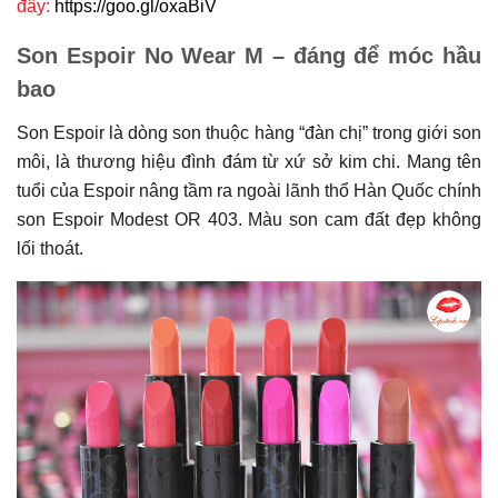
đây:
https://goo.gl/oxaBiV
Son Espoir No Wear M – đáng để móc hầu
bao
Son Espoir là dòng son thuộc hàng “đàn chị” trong giới son
môi, là thương hiệu đình đám từ xứ sở kim chi. Mang tên
tuổi của Espoir nâng tầm ra ngoài lãnh thổ Hàn Quốc chính
son Espoir Modest OR 403. Màu son cam đất đẹp không
lối thoát.