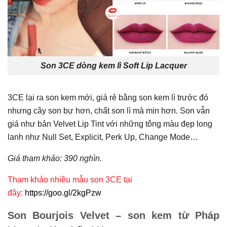
Son 3CE dòng kem lì Soft Lip Lacquer
3CE lại ra son kem mới, giá rẻ bằng son kem lì trước đó
nhưng cây son bự hơn, chất son lì mà mịn hơn. Son vẫn
giá như bản Velvet Lip Tint với những tông màu đẹp long
lanh như Null Set, Explicit, Perk Up, Change Mode…
Giá tham khảo: 390 nghìn.
Tham khảo nhiều mẫu son 3CE tại
đây:
https://goo.gl/2kgPzw
Son Bourjois Velvet – son kem từ Pháp