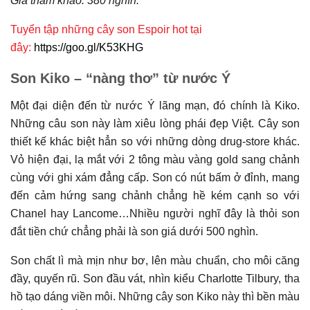
Giá tham khảo: 380 nghìn.
Tuyển tập những cây son Espoir hot tại
đây:
https://goo.gl/K53KHG
Son Kiko – “nàng thơ” từ nước Ý
Một đại diện đến từ nước Ý lãng mạn, đó chính là Kiko.
Những câu son này làm xiêu lòng phái đẹp Việt. Cây son
thiết kế khác biệt hẳn so với những dòng drug-store khác.
Vỏ hiện đại, lạ mắt với 2 tông màu vàng gold sang chảnh
cùng với ghi xám đẳng cấp. Son có nút bấm ở đỉnh, mang
đến cảm hứng sang chảnh chẳng hề kém cạnh so với
Chanel hay Lancome…Nhiều người nghĩ đây là thỏi son
đắt tiền chứ chẳng phải là son giá dưới 500 nghìn.
Son chất lì mà mịn như bơ, lên màu chuẩn, cho môi căng
đầy, quyến rũ. Son đầu vát, nhìn kiểu Charlotte Tilbury, tha
hồ tạo dáng viền môi. Những cây son Kiko này thì bền màu