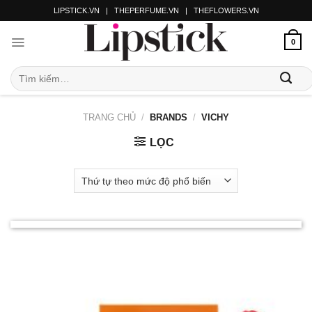
LIPSTICK.VN
|
THEPERFUME.VN
|
THEFLOWERS.VN
0
TRANG CHỦ
/
BRANDS
/
VICHY
LỌC