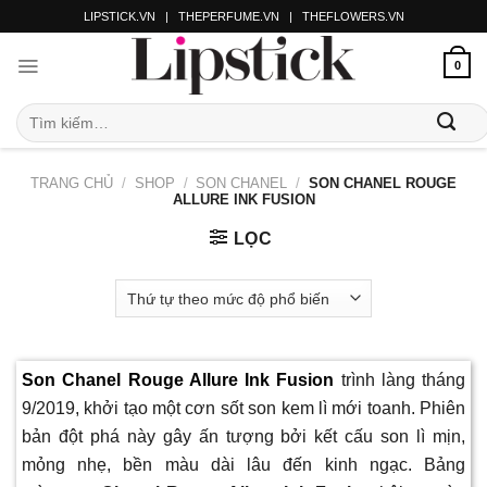
LIPSTICK.VN
|
THEPERFUME.VN
|
THEFLOWERS.VN
0
TRANG CHỦ
/
SHOP
/
SON CHANEL
/
SON CHANEL ROUGE
ALLURE INK FUSION
LỌC
Son Chanel Rouge Allure Ink Fusion
trình làng tháng
9/2019, khởi tạo một cơn sốt son kem lì mới toanh. Phiên
bản đột phá này gây ấn tượng bởi kết cấu son lì mịn,
mỏng nhẹ, bền màu dài lâu đến kinh ngạc. Bảng