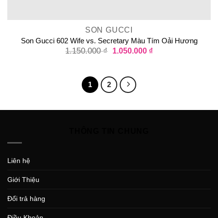
SON GUCCI
Son Gucci 602 Wife vs. Secretary Màu Tím Oải Hương
1.150.000
₫
1.050.000
₫
1
2
THÔNG TIN CHUNG
Liên hệ
Giới Thiệu
Đổi trả hàng
Điều Khoản