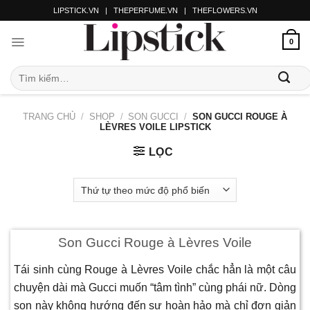
LIPSTICK.VN
|
THEPERFUME.VN
|
THEFLOWERS.VN
0
TRANG CHỦ
/
SHOP
/
SON GUCCI
/
SON GUCCI ROUGE À
LÈVRES VOILE LIPSTICK
LỌC
Son Gucci Rouge à Lèvres Voile
Tái sinh cùng Rouge à Lèvres Voile chắc hẳn là một câu
chuyện dài mà Gucci muốn “tâm tình” cùng phái nữ. Dòng
son này không hướng đến sự hoàn hảo mà chỉ đơn giản