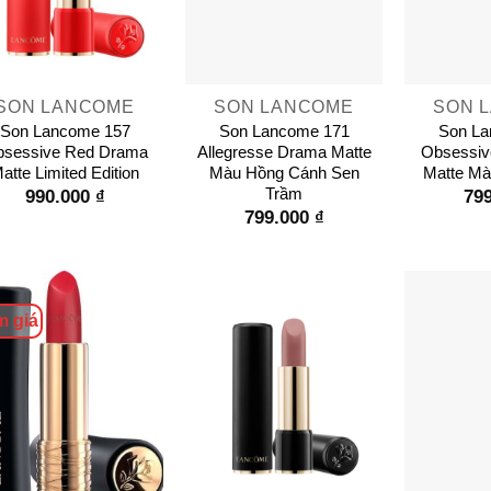
+
+
SON LANCOME
SON LANCOME
SON 
Son Lancome 157
Son Lancome 171
Son La
sessive Red Drama
Allegresse Drama Matte
Obsessiv
atte Limited Edition
Màu Hồng Cánh Sen
Matte Mà
Trầm
990.000
₫
79
799.000
₫
m giá
+
+