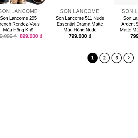
SON LANCOME
SON LANCOME
SON 
Son Lancome 295
Son Lancome 511 Nude
Son La
rench Rendez-Vous
Essential Drama Matte
Ardent 
Màu Hồng Khô
Màu Hồng Nude
Matte M
899.000
₫
799.000
₫
79
0.000
₫
1
2
3