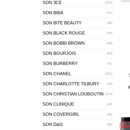
SON 3CE
(223)
SON BBIA
(91)
SON BITE BEAUTY
(68)
SON BLACK ROUGE
(59)
SON BOBBI BROWN
(86)
SON BOURJOIS
(60)
SON BURBERRY
+
(92)
SON CHANEL
(281)
SON CHARLOTTE TILBURY
(99)
A
SON CHRISTIAN LOUBOUTIN
(134)
SON CLINIQUE
(46)
SON COVERGIRL
(48)
SON D&G
(86)
Giả