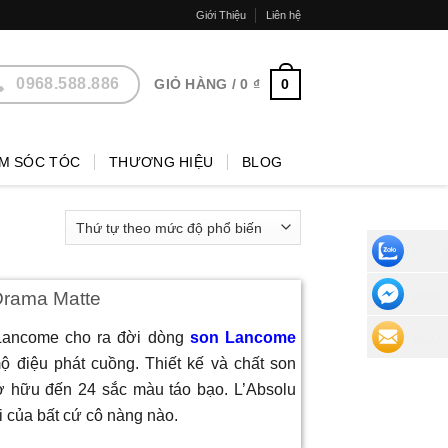
Giới Thiệu
Liên hệ
0968.588.886
0
GIỎ HÀNG /
0
₫
M SÓC TÓC
THƯƠNG HIỆU
BLOG
CHAT 
Drama Matte
NHẮN 
 Lancome cho ra đời dòng
son Lancome
ĐỂ LẠI
mộ điệu phát cuồng. Thiết kế và chất son
sở hữu đến 24 sắc màu táo bạo. L’Absolu
 của bất cứ cô nàng nào.