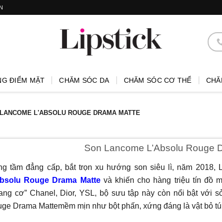
N
NG ĐIỂM MẶT
CHĂM SÓC DA
CHĂM SÓC CƠ THỂ
CHĂ
LANCOME L'ABSOLU ROUGE DRAMA MATTE
Son Lancome L’Absolu Rouge 
g tầm đẳng cấp, bắt trọn xu hướng son siêu lì, năm 2018,
Absolu Rouge Drama Matte
và khiến cho hàng triệu tín đồ 
ang cơ” Chanel, Dior, YSL, bộ sưu tập này còn nổi bật với 
ge Drama Mattemềm mịn như bột phấn, xứng đáng là vật bỏ túi