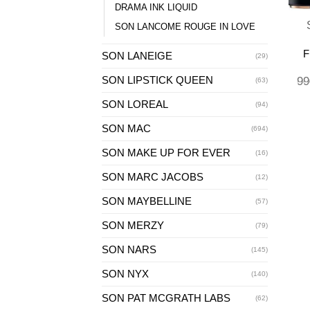
DRAMA INK LIQUID
SON LANCOME ROUGE IN LOVE
F
SON LANEIGE
(29)
SON LIPSTICK QUEEN
99
(63)
SON LOREAL
(94)
SON MAC
(694)
SON MAKE UP FOR EVER
(16)
SON MARC JACOBS
(12)
SON MAYBELLINE
(57)
SON MERZY
(79)
SON NARS
(145)
SON NYX
(140)
SON PAT MCGRATH LABS
(62)