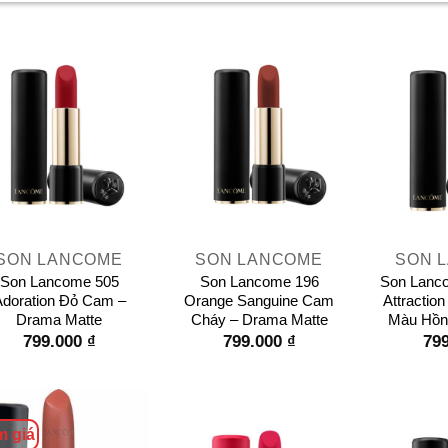
+
+
SON LANCOME
SON LANCOME
SON 
Son Lancome 505
Son Lancome 196
Son Lanc
doration Đỏ Cam –
Orange Sanguine Cam
Attractio
Drama Matte
Cháy – Drama Matte
Màu Hồn
799.000
₫
799.000
₫
79
m giá