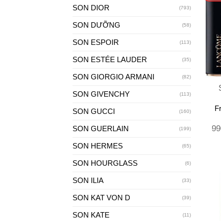
SON DIOR
(793)
SON DƯỠNG
(58)
SON ESPOIR
(113)
SON ESTÉE LAUDER
(35)
+
SON GIORGIO ARMANI
(82)
SON GIVENCHY
(113)
F
SON GUCCI
(160)
99
SON GUERLAIN
(199)
SON HERMES
(65)
SON HOURGLASS
(6)
SON ILIA
(33)
SON KAT VON D
(39)
SON KATE
(11)