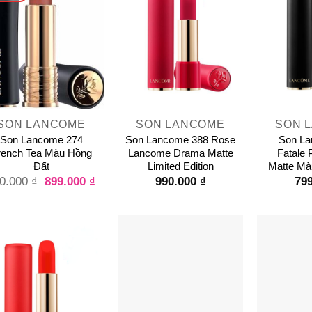
+
+
SON LANCOME
SON LANCOME
SON 
Son Lancome 274
Son Lancome 388 Rose
Son La
rench Tea Màu Hồng
Lancome Drama Matte
Fatale
Đất
Limited Edition
Matte Mà
899.000
₫
990.000
₫
79
0.000
₫