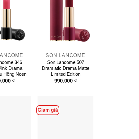
+
LANCOME
SON LANCOME
ncome 346
Son Lancome 507
 Pink Drama
Dram’atic Drama Matte
u Hồng Noen
Limited Edition
9.000
₫
990.000
₫
Giảm giá