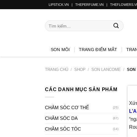
LIPSTICK.VN
|
THEPERFUME.VN
|
THEFLOWERS.V
SON MÔI
TRANG ĐIỂM MẮT
TRA
TRANG CHỦ
/
SHOP
/
SON LANCOME
/
SON 
CÁC DANH MỤC SẢN PHẨM
Xứn
CHĂM SÓC CƠ THỂ
(25)
L’
CHĂM SÓC DA
“ng
(67)
Rou
CHĂM SÓC TÓC
(14)