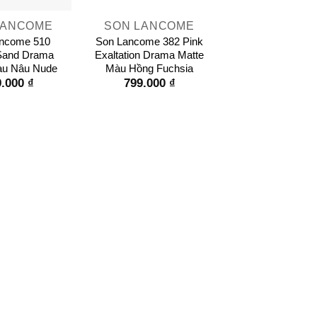
LANCOME
SON LANCOME
ncome 510
Son Lancome 382 Pink
Sand Drama
Exaltation Drama Matte
àu Nâu Nude
Màu Hồng Fuchsia
9.000
₫
799.000
₫