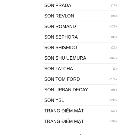
SON PRADA
(18)
SON REVLON
(98)
SON ROMAND
(120)
SON SEPHORA
(89)
SON SHISEIDO
(22)
SON SHU UEMURA
(367)
SON TATCHA
(2)
SON TOM FORD
(276)
SON URBAN DECAY
(95)
SON YSL
(537)
TRANG ĐIỂM MẮT
(27)
TRANG ĐIỂM MẶT
(100)