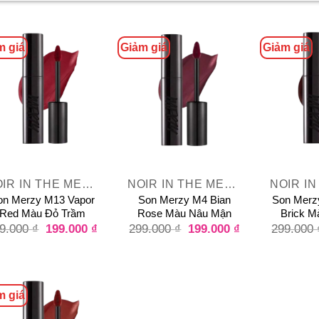
m giá
Giảm giá
Giảm giá
+
+
NOIR IN THE MELLOW TINT
NOIR IN THE MELLOW TINT
on Merzy M13 Vapor
Son Merzy M4 Bian
Son Merz
Red Màu Đỏ Trầm
Rose Màu Nâu Mận
Brick M
199.000
₫
199.000
₫
9.000
₫
299.000
₫
299.000
m giá