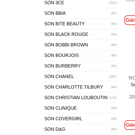
SON 3CE
(223)
SON BBIA
(91)
Giả
SON BITE BEAUTY
(68)
SON BLACK ROUGE
(59)
SON BOBBI BROWN
(86)
SON BOURJOIS
(60)
SON BURBERRY
+
(92)
SON CHANEL
(281)
S
SON CHARLOTTE TILBURY
(99)
29
SON CHRISTIAN LOUBOUTIN
(134)
SON CLINIQUE
(46)
SON COVERGIRL
(48)
Giả
SON D&G
(86)