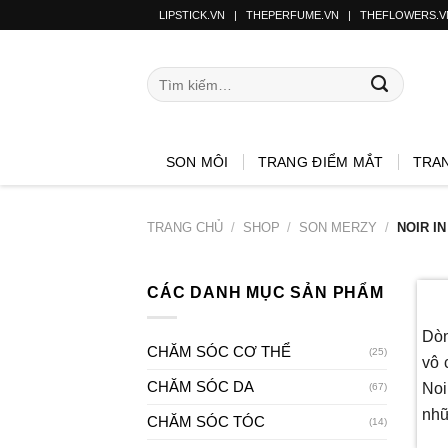
LIPSTICK.VN
|
THEPERFUME.VN
|
THEFLOWERS.V
SON MÔI
TRANG ĐIỂM MẮT
TRA
TRANG CHỦ
/
SHOP
/
SON MERZY
/
NOIR IN
CÁC DANH MỤC SẢN PHẨM
Dòn
CHĂM SÓC CƠ THỂ
(25)
vô 
CHĂM SÓC DA
Noi
(67)
nhữ
CHĂM SÓC TÓC
(14)