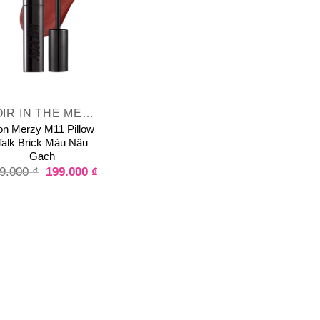
NOIR IN THE MELLOW TINT
on Merzy M11 Pillow
Talk Brick Màu Nâu
Gạch
199.000
₫
9.000
₫