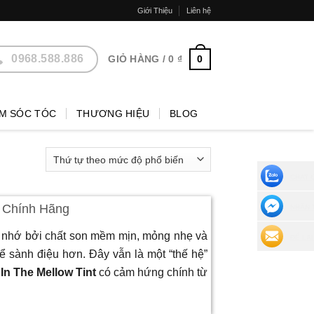
Giới Thiệu
Liên hệ
0968.588.886
0
GIỎ HÀNG /
0
₫
M SÓC TÓC
THƯƠNG HIỆU
BLOG
CHAT 
t Chính Hãng
NHẮN 
nhớ bởi chất son mềm mịn, mỏng nhẹ và
ĐỂ LẠI
 sành điệu hơn. Đây vẫn là một “thế hệ”
 In The Mellow Tint
có cảm hứng chính từ