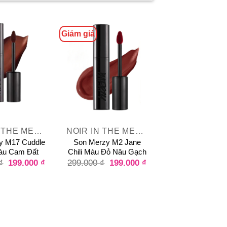
Giảm giá
+
NOIR IN THE MELLOW TINT
NOIR IN THE MELLOW TINT
y M17 Cuddle
Son Merzy M2 Jane
àu Cam Đất
Chili Màu Đỏ Nâu Gạch
199.000
₫
199.000
₫
₫
299.000
₫