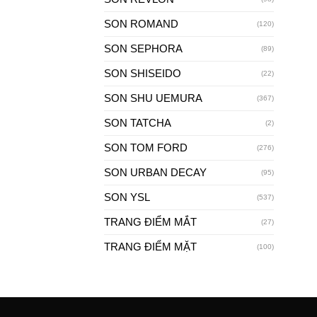
SON ROMAND
(120)
SON SEPHORA
(89)
SON SHISEIDO
(22)
SON SHU UEMURA
(367)
SON TATCHA
(2)
SON TOM FORD
(276)
SON URBAN DECAY
(95)
SON YSL
(537)
TRANG ĐIỂM MẮT
(27)
TRANG ĐIỂM MẶT
(100)