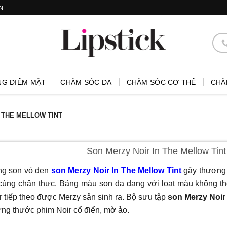
N
NG ĐIỂM MẶT
CHĂM SÓC DA
CHĂM SÓC CƠ THỂ
CHĂ
 THE MELLOW TINT
Son Merzy Noir In The Mellow Tin
g son vỏ đen
son Merzy Noir In The Mellow Tint
gây thương 
cùng chân thực. Bảng màu son đa dạng với loạt màu không thể
r tiếp theo được Merzy sản sinh ra. Bộ sưu tập
son Merzy Noir
ng thước phim Noir cổ điển, mờ ảo.