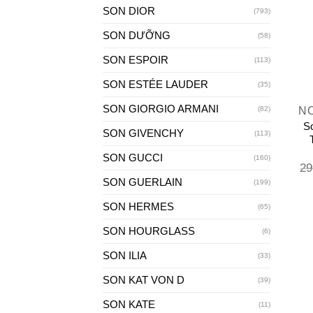
SON DIOR
(793)
SON DƯỠNG
(58)
SON ESPOIR
(113)
SON ESTÉE LAUDER
+
(35)
SON GIORGIO ARMANI
(82)
S
SON GIVENCHY
(113)
SON GUCCI
(160)
29
SON GUERLAIN
(199)
SON HERMES
(65)
SON HOURGLASS
(6)
SON ILIA
(33)
SON KAT VON D
(39)
SON KATE
(11)