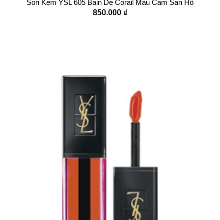
Son Kem YSL 605 Bain De Corail Màu Cam San Hô
850.000
₫