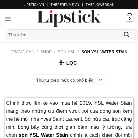
LIPSTICK.VN
|
THEPERFUME.VN
|
THEFLOWERS.VN
0
TRANG CHỦ
/
SHOP
/
SON YSL
/
SON YSL WATER STAIN
LỌC
Chính thức lên kệ vào mùa hè 2019, YSL Water Stain
mang theo những ưu điểm vượt trội của dòng son kem
thế hệ mới nhà Yves Saint Laurent. Sở hữu cấu trúc căng
mịn, bóng bẩy cùng thời gian bám màu lý tưởng, lựa
chọn
son YSL Water Stain
chính là cách khiến đôi môi