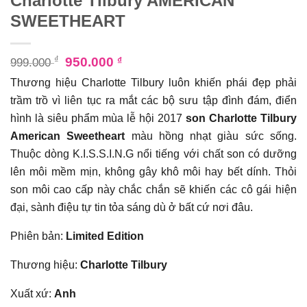
Charlotte Tilbury AMERICAN
SWEETHEART
₫
950.000
₫
999.000
Thương hiệu Charlotte Tilbury luôn khiến phái đẹp phải
trầm trồ vì liên tục ra mắt các bộ sưu tập đình đám, điển
hình là siêu phẩm mùa lễ hội 2017
son Charlotte Tilbury
American Sweetheart
màu hồng nhạt giàu sức sống.
Thuộc dòng K.I.S.S.I.N.G nổi tiếng với chất son có dưỡng
lên môi mềm mịn, không gây khô môi hay bết dính. Thỏi
son môi cao cấp này chắc chắn sẽ khiến các cô gái hiện
đại, sành điệu tự tin tỏa sáng dù ở bất cứ nơi đâu.
Phiên bản:
Limited Edition
Thương hiệu:
Charlotte Tilbury
Xuất xứ:
Anh