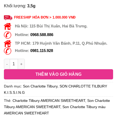
Khối lượng:
3,5g
FREESHIP HÓA ĐƠN > 1.000.000 VNĐ
Hà Nội:
115 Bùi Thị Xuân, Hai Bà Trưng.
Hotline:
0968.588.886
TP HCM:
179 Huỳnh Văn Bánh, P.11, Q.Phú Nhuận.
Hotline:
0981.115.928
THÊM VÀO GIỎ HÀNG
Danh mục:
Son Charlotte Tilbury
,
SON CHARLOTTE TILBURY
K.I.S.S.I.N.G
Thẻ:
Charlotte Tilbury AMERICAN SWEETHEART
,
Son Charlotte
Tilbury AMERICAN SWEETHEART
,
Son Charlotte Tilbury màu
AMERICAN SWEETHEART