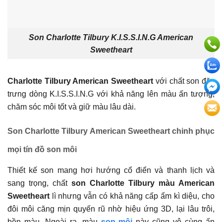
Son Charlotte Tilbury K.I.S.S.I.N.G American
Sweetheart
Charlotte Tilbury American Sweetheart
với chất son đặc
trưng dòng K.I.S.S.I.N.G với khả năng lên màu ấn tượng,
chăm sóc môi tốt và giữ màu lâu dài.
Son Charlotte Tilbury American Sweetheart
chinh phục
mọi tín đồ son môi
Thiết kế son mang hơi hướng cổ điển và thanh lịch và
sang trọng, chất
son Charlotte Tilbury màu American
Sweetheart
lì nhưng vẫn có khả năng cấp ẩm kì diệu, cho
đôi môi căng mịn quyến rũ nhờ hiệu ứng 3D, lại lâu trôi,
bền màu. Ngoài ra, màu
son môi
này cũng vô cùng ấn