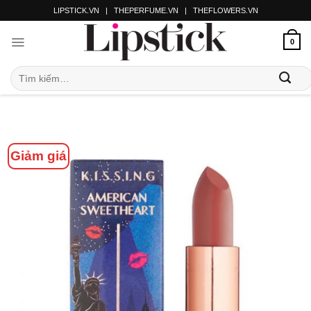
LIPSTICK.VN
|
THEPERFUME.VN
|
THEFLOWERS.VN
0
Giảm giá