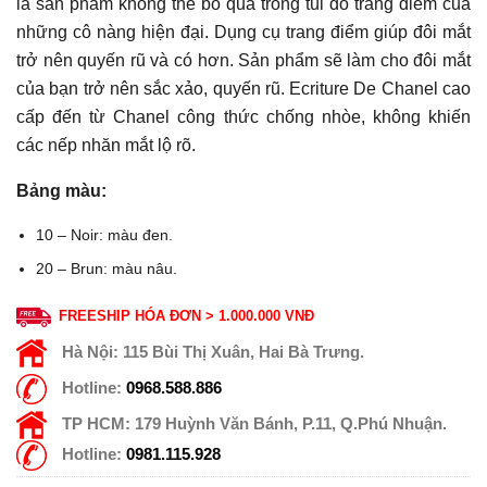
là sản phẩm không thể bỏ qua trong túi đồ trang điểm của
những cô nàng hiện đại. Dụng cụ trang điểm giúp đôi mắt
trở nên quyến rũ và có hơn. Sản phẩm sẽ làm cho đôi mắt
của bạn trở nên sắc xảo, quyến rũ. Ecriture De Chanel cao
cấp đến từ Chanel công thức chống nhòe, không khiến
các nếp nhăn mắt lộ rõ.
Bảng màu:
10 – Noir: màu đen.
20 – Brun: màu nâu.
FREESHIP HÓA ĐƠN > 1.000.000 VNĐ
Hà Nội:
115 Bùi Thị Xuân, Hai Bà Trưng.
Hotline:
0968.588.886
TP HCM:
179 Huỳnh Văn Bánh, P.11, Q.Phú Nhuận.
Hotline:
0981.115.928