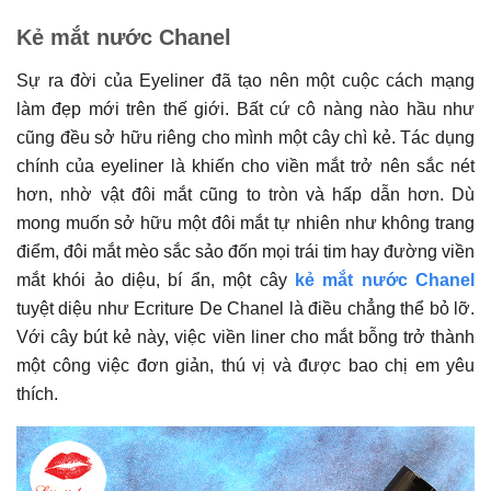
Kẻ mắt nước Chanel
Sự ra đời của Eyeliner đã tạo nên một cuộc cách mạng
làm đẹp mới trên thế giới. Bất cứ cô nàng nào hầu như
cũng đều sở hữu riêng cho mình một cây chì kẻ. Tác dụng
chính của eyeliner là khiến cho viền mắt trở nên sắc nét
hơn, nhờ vật đôi mắt cũng to tròn và hấp dẫn hơn. Dù
mong muốn sở hữu một đôi mắt tự nhiên như không trang
điểm, đôi mắt mèo sắc sảo đốn mọi trái tim hay đường viền
mắt khói ảo diệu, bí ẩn, một cây
kẻ mắt nước Chanel
tuyệt diệu như Ecriture De Chanel là điều chẳng thể bỏ lỡ.
Với cây bút kẻ này, việc viền liner cho mắt bỗng trở thành
một công việc đơn giản, thú vị và được bao chị em yêu
thích.