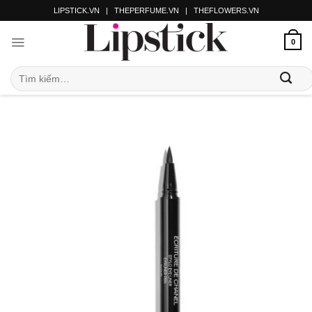
LIPSTICK.VN
|
THEPERFUME.VN
|
THEFLOWERS.VN
0