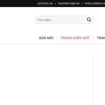
LIPSTICK.VN
|
THEPERFUME.VN
|
THEFLOWERS.V
SON MÔI
TRANG ĐIỂM MẮT
TRA