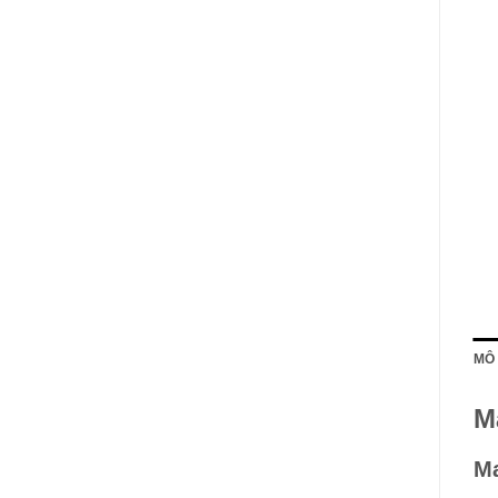
MÔ
M
M