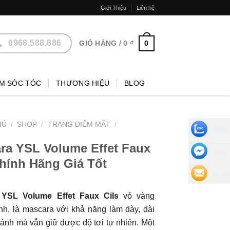
Giới Thiệu
Liên hệ
0968.588.886
0
GIỎ HÀNG /
0
₫
M SÓC TÓC
THƯƠNG HIỆU
BLOG
HỦ
/
SHOP
/
TRANG ĐIỂM MẮT
/
CHAT 
ra YSL Volume Effet Faux
NHẮN 
Chính Hãng Giá Tốt
ĐỂ LẠI
 YSL Volume Effet Faux Cils
vỏ vàng
h, là mascara với khả năng làm dày, dài
hánh mà vẫn giữ được độ tơi tự nhiên. Một