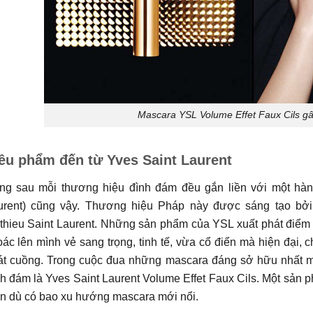
Mascara YSL Volume Effet Faux Cils gây
êu phẩm đến từ Yves Saint Laurent
ng sau mỗi thương hiệu đình đám đều gắn liền với một hành 
urent) cũng vậy. Thương hiệu Pháp này được sáng tạo bởi n
hieu Saint Laurent. Những sản phẩm của YSL xuất phát điểm t
ác lên mình vẻ sang trọng, tinh tế, vừa cổ điển mà hiện đại, 
át cuồng. Trong cuộc đua những mascara đáng sở hữu nhất mọ
h đám là Yves Saint Laurent Volume Effet Faux Cils. Một sản p
an dù có bao xu hướng mascara mới nổi.