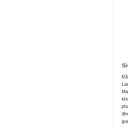
Si
Đằ
La
Mat
kho
ph
đìn
gi