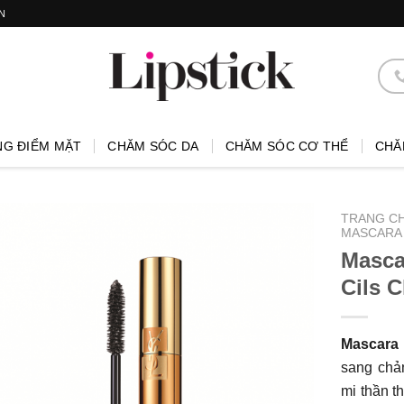
N
NG ĐIỂM MẶT
CHĂM SÓC DA
CHĂM SÓC CƠ THỂ
CHĂ
TRANG C
MASCARA
Masca
Cils 
Mascara
sang chản
mi thần t