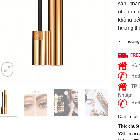
sản phẩ
nhanh ch
không bết
hương th
Thương
FREE
Hà 
Hot
TP
Nhuận.
Hot
Danh mục
Thẻ:
chuốt
YSL
,
masca