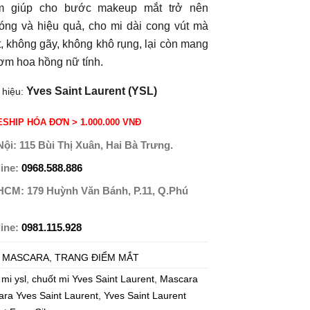
m giúp cho bước makeup mắt trở nên
óng và hiệu quả, cho mi dài cong vút mà
, không gãy, không khô rụng, lại còn mang
ơm hoa hồng nữ tính.
Yves Saint Laurent (YSL)
 hiệu:
SHIP HÓA ĐƠN > 1.000.000 VNĐ
Nội:
115 Bùi Thị Xuân, Hai Bà Trưng.
line:
0968.588.886
 HCM:
179 Huỳnh Văn Bánh, P.11, Q.Phú
line:
0981.115.928
:
MASCARA
,
TRANG ĐIỂM MẮT
 mi ysl
,
chuốt mi Yves Saint Laurent
,
Mascara
ra Yves Saint Laurent
,
Yves Saint Laurent