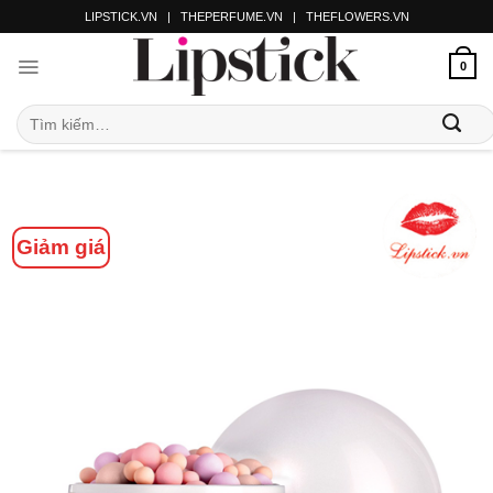
LIPSTICK.VN
|
THEPERFUME.VN
|
THEFLOWERS.VN
0
Giảm giá