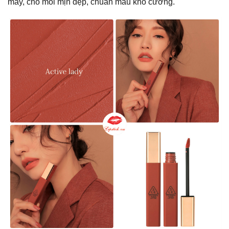
mây, cho môi mịn đẹp, chuẩn màu khó cưỡng.