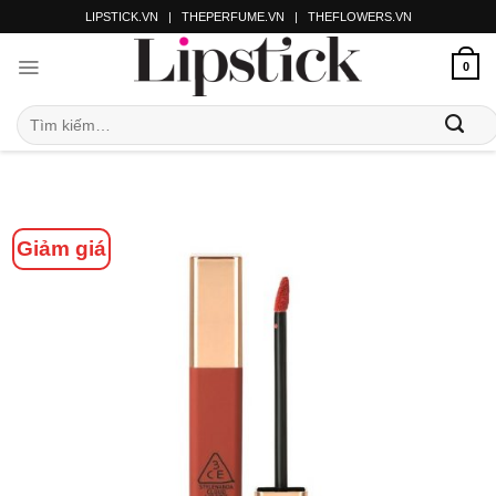
LIPSTICK.VN
|
THEPERFUME.VN
|
THEFLOWERS.VN
0
Giảm giá