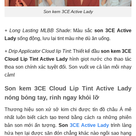
Son kem 3CE Active Lady
+
Long Lasting MLBB Shade
: Màu sắc
son 3CE Active
Lady
sống động, lưu lại tint màu nhẹ dù ăn uống.
+
Drip Applicator Cloud lip Tint
: Thiết kế đầu
son kem
3CE
Cloud Lip Tint Active Lady
hình giọt nước cho thao tác
thoa son chính xác tuyệt đối. Son vuốt ve cả làn môi nhạy
cảm!
Son kem 3CE Cloud Lip Tint Active Lady
nóng bỏng tay, rinh ngay khỏi lỡ
Thương hiệu son xứ sở kim chi được tín đồ châu Á mê
nhất luôn biết cách tạo trend bằng cách ra những phiên
bản son mới ấn tượng.
Son
3CE Active Lady
trình làng
hứa hẹn lại được săn đón chẳng khác nào ngôi sao hạng