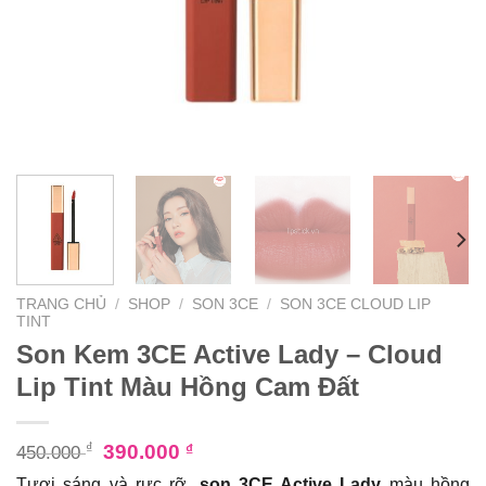
TRANG CHỦ
/
SHOP
/
SON 3CE
/
SON 3CE CLOUD LIP
TINT
Son Kem 3CE Active Lady – Cloud
Lip Tint Màu Hồng Cam Đất
₫
390.000
₫
450.000
Tươi sáng và rực rỡ,
son 3CE Active Lady
màu hồng