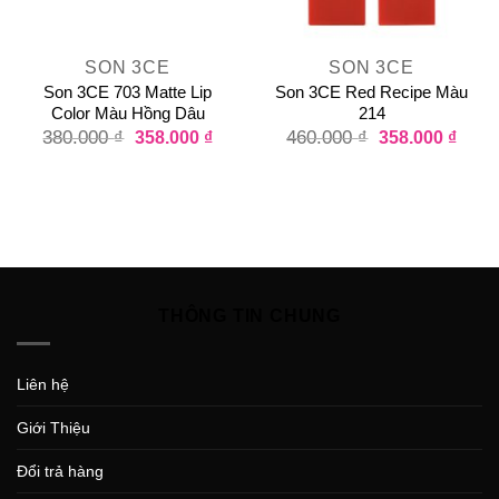
SON 3CE
SON 3CE
Son 3CE 703 Matte Lip
Son 3CE Red Recipe Màu
Color Màu Hồng Dâu
214
380.000
₫
358.000
₫
460.000
₫
358.000
₫
THÔNG TIN CHUNG
Liên hệ
Giới Thiệu
Đổi trả hàng