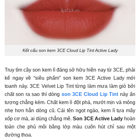
Kết cấu son kem 3CE Cloud Lip Tint Active Lady
Truy tìm cây son kem lì đáng sở hữu hiện nay từ 3CE, phải
kể ngay về “siêu phẩm” son kem 3CE Active Lady mới
toanh này. 3CE Velvet Lip Tint từng làm mưa làm gió bởi
chất son ra sao thì dòng
son 3CE Cloud Lip Tint
này ấn
tượng chẳng kém. Chất kem lì đột phá, mướt mịn và mỏng
nhẹ hơn hẳn dòng cũ. Cái tên ngọt ngào, kem lì tựa mây
xốp cơ mà, ai dùng chẳng mê.
Son 3CE Active Lady
hoàn
toàn che phủ môi bằng lớp màu cuốn hút chỉ sau một
đường thoa.