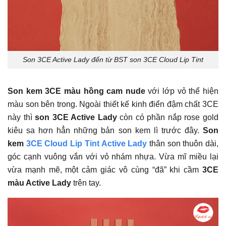
Son 3CE Active Lady đến từ BST son 3CE Cloud Lip Tint
Son kem 3CE màu hồng cam nude
với lớp vỏ thể hiện
màu son bên trong. Ngoài thiết kế kinh điển đậm chất 3CE
này thì
son 3CE Active Lady
còn có phần nắp rose gold
kiêu sa hơn hẳn những bản son kem lì trước đây.
Son
kem
3CE Cloud Lip Tint Active Lady
thân son thuôn dài,
góc cạnh vuông vắn với vỏ nhám nhựa. Vừa mĩ miều lại
vừa mạnh mẽ, một cảm giác vô cùng “đã” khi cầm
3CE
màu Active Lady
trên tay.