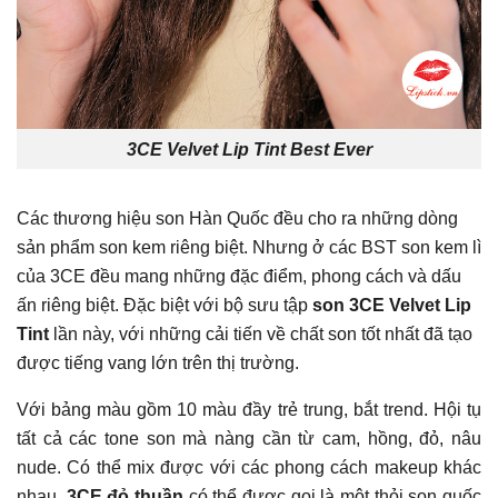
3CE Velvet Lip Tint Best Ever
Các thương hiệu son Hàn Quốc đều cho ra những dòng
sản phẩm son kem riêng biệt. Nhưng ở các BST son kem lì
của 3CE đều mang những đặc điểm, phong cách và dấu
ấn riêng biệt. Đặc biệt với bộ sưu tập
son 3CE Velvet Lip
Tint
lần này, với những cải tiến về chất son tốt nhất đã tạo
được tiếng vang lớn trên thị trường.
Với bảng màu gồm 10 màu đầy trẻ trung, bắt trend. Hội tụ
tất cả các tone son mà nàng cần từ cam, hồng, đỏ, nâu
nude. Có thể mix được với các phong cách makeup khác
nhau.
3CE đỏ thuần
có thể được gọi là một thỏi son quốc