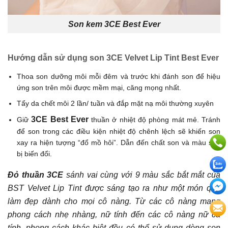
Son kem 3CE Best Ever
Hướng dẫn sử dụng son 3CE Velvet Lip Tint Best Ever
Thoa son dưỡng môi mỗi đêm và trước khi đánh son để hiệu
ứng son trên môi được mềm mại, căng mọng nhất.
Tẩy da chết môi 2 lần/ tuần và đắp mặt nạ môi thường xuyên
3CE Best Ever
Giữ
thuần ở nhiệt độ phòng mát mẻ. Tránh
để son trong các điều kiện nhiệt độ chênh lệch sẽ khiến son
xay ra hiện tượng “đổ mồ hôi”. Dẫn đến chất son và màu son
bị biến đổi.
Đỏ thuần 3CE
sánh vai cùng với 9 màu sắc bắt mắt của
BST Velvet Lip Tint được sáng tạo ra như một món quà
làm đẹp dành cho mọi cô nàng. Từ các cô nàng mang
phong cách nhẹ nhàng, nữ tính đến các cô nàng nữ cá
tính, phong cách khác biệt đều có thể sử dụng dòng son