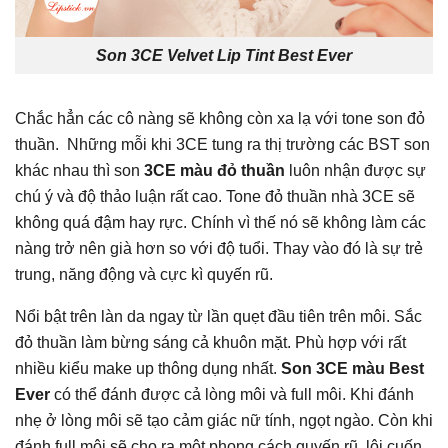
Son 3CE Velvet Lip Tint Best Ever
Chắc hẳn các cô nàng sẽ không còn xa lạ với tone son đỏ
thuần. Những mỗi khi 3CE tung ra thị trường các BST son
khác nhau thì son
3CE
màu đỏ thuần
luôn nhận được sự
chú ý và độ thảo luận rất cao. Tone đỏ thuần nhà 3CE sẽ
không quá đậm hay rực. Chính vì thế nó sẽ không làm các
nàng trở nên già hơn so với độ tuổi. Thay vào đó là sự trẻ
trung, năng động và cực kì quyến rũ.
Nổi bật trên làn da ngay từ lần quẹt đầu tiên trên môi. Sắc
đỏ thuần làm bừng sáng cả khuôn mặt. Phù hợp với rất
nhiều kiểu make up thông dụng nhất.
Son 3CE màu Best
Ever
có thể đánh được cả lòng môi và full môi. Khi đánh
nhẹ ở lòng môi sẽ tạo cảm giác nữ tính, ngọt ngào. Còn khi
đánh full môi sẽ cho ra một phong cách quyến rũ, lôi cuốn.