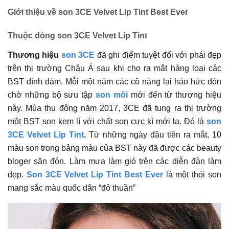
Giới thiệu về son 3CE Velvet Lip Tint Best Ever
Thuộc dòng son 3CE Velvet Lip Tint
Thương hiệu
son 3CE
đã ghi điểm tuyệt đối với phái đẹp
trên thị trường Châu Á sau khi cho ra mắt hàng loại các
BST đình đám. Mỗi một năm các cô nàng lại háo hức đón
chờ những bộ sưu tập
son môi
mới đến từ thương hiệu
này. Mùa thu đông năm 2017, 3CE đã tung ra thị trường
một BST son kem lì với chất son cực kì mới lạ. Đó là
son
3CE Velvet Lip Tint
.
Từ những ngày đầu tiên ra mắt, 10
màu son trong bảng màu của BST này đã được các beauty
bloger săn đón. Làm mưa làm gió trên các diễn đàn làm
đẹp.
Son 3CE Velvet Lip Tint Best Ever
là một thỏi son
mang sắc màu quốc dân “đỏ thuần”