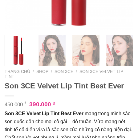
TRANG CHỦ
/
SHOP
/
SON 3CE
/
SON 3CE VELVET LIP
TINT
Son 3CE Velvet Lip Tint Best Ever
₫
390.000
₫
450.000
Son 3CE Velvet Lip Tint Best Ever
mang trong mình sắc
son quốc dân cho mọi cô gái – đỏ thuần. Vừa mang nét
tinh tế cổ điển vừa là sắc son của những cô nàng hiện đại.
Chất son Velvet nhung lì, mềm mại lướt nhẹ nhàng trên