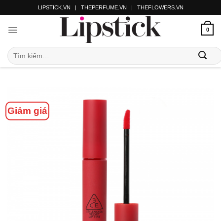
LIPSTICK.VN
|
THEPERFUME.VN
|
THEFLOWERS.VN
0
Giảm giá