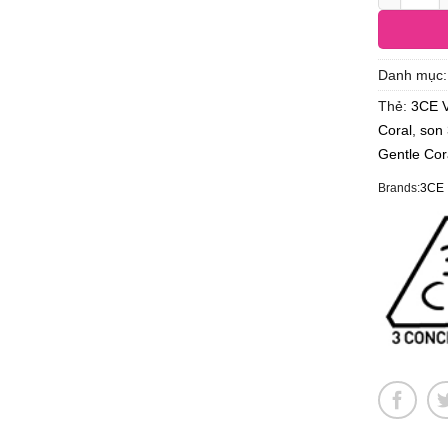
Danh mục
Thẻ:
3CE V
Coral
,
son 
Gentle Cor
Brands:
3CE