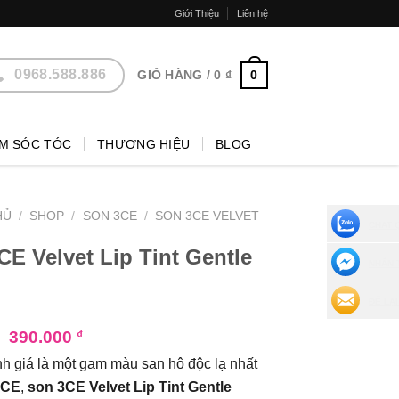
Giới Thiệu
Liên hệ
0968.588.886
0
GIỎ HÀNG /
0
₫
M SÓC TÓC
THƯƠNG HIỆU
BLOG
HỦ
/
SHOP
/
SON 3CE
/
SON 3CE VELVET
CHAT 
CE Velvet Lip Tint Gentle
NHẮN 
ĐỂ LẠI
₫
390.000
₫
 giá là một gam màu san hô độc lạ nhất
3CE
,
son 3CE Velvet Lip Tint Gentle