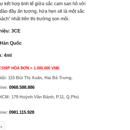
sự kết hợp tinh tế giữa sắc cam san hô với
đào đầy ấn tượng, hứa hẹn sẽ là một sắc
hách” nhất trên thị trường son môi.
hiệu: 3CE
 Hàn Quốc
h: 4ml
SHIP HÓA ĐƠN > 1.000.000 VNĐ
Nội:
115 Bùi Thị Xuân, Hai Bà Trưng.
line:
0968.588.886
 HCM:
179 Huỳnh Văn Bánh, P.11, Q.Phú
line:
0981.115.928