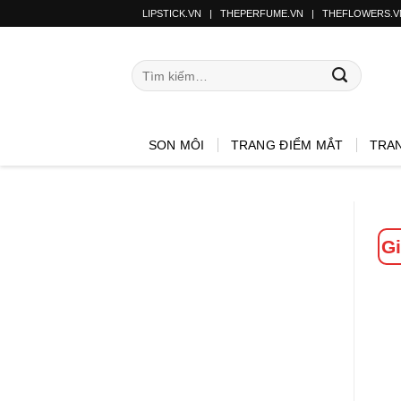
LIPSTICK.VN
|
THEPERFUME.VN
|
THEFLOWERS.V
SON MÔI
TRANG ĐIỂM MẮT
TRA
Gi