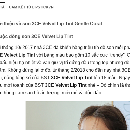
 TẢ
CAM KẾT TỪ LIPSTICKVN
i thiệu về son 3CE Velvet Lip Tint Gentle Coral
uộc dòng son 3CE Velvet Lip Tint
 tháng 10/ 2017 nhà 3CE đã khiến hàng triệu tín đồ son môi ph
E Velvet Lip Tint
với bảng màu bao gồm 10 sắc cực “trendy”. 
dấu hiệu hạ nhiệt và vẫn giữ vị trí đứng đầu trong top những 
m. Không dừng lại ở đó, từ tháng 2/2018 cho đến nay nhà 3CE 
i, nâng tổng số của BST
3CE Velvet Lip Tint
lên 18 màu. Ngay 
u mới toanh của BST
3CE Velvet Lip Tint
nhé – Đó chính là th
u hồng cam san hô ấn tượng, mới mẻ và độc đáo.