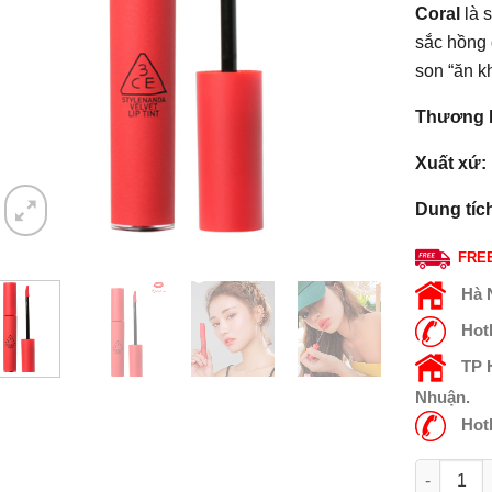
Coral
là 
sắc hồng 
son “ăn k
Thương 
Xuất xứ:
Dung tíc
FREE
Hà 
Hot
TP
Nhuận.
Hot