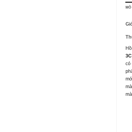
MÔ
Giớ
Th
Hồi
3C
có 
phẩ
mớ
mà
mà