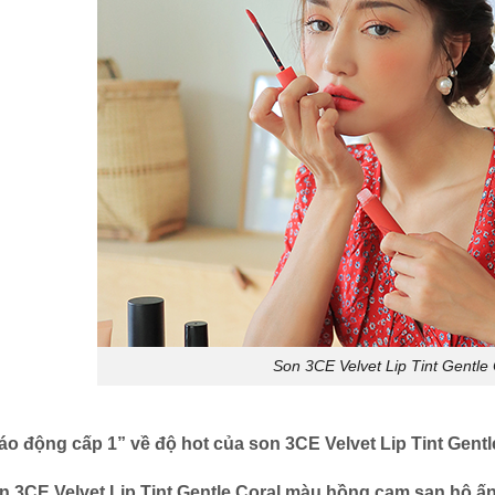
Son 3CE Velvet Lip Tint Gentle 
áo động cấp 1” về độ hot của son 3CE Velvet Lip Tint Gentl
n 3CE Velvet Lip Tint Gentle Coral màu hồng cam san hô ấ