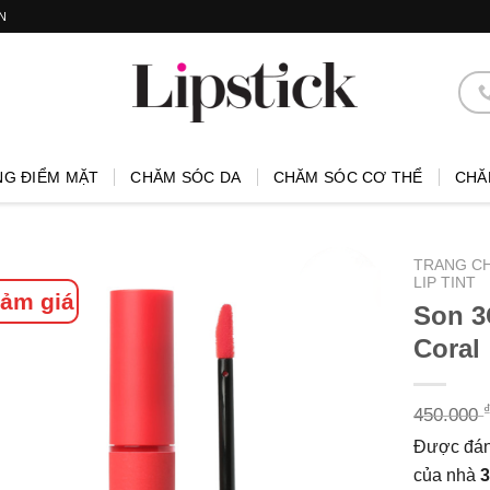
N
NG ĐIỂM MẶT
CHĂM SÓC DA
CHĂM SÓC CƠ THỂ
CHĂ
TRANG C
LIP TINT
ảm giá
Son 3
Coral
450.000
Được đánh
của nhà