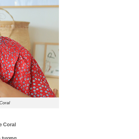
Coral
e Coral
n tượng