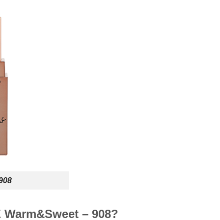
908
CE Warm&Sweet – 908?