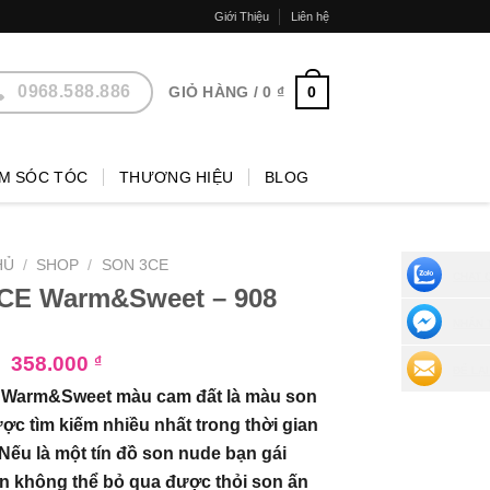
Giới Thiệu
Liên hệ
0968.588.886
0
GIỎ HÀNG /
0
₫
M SÓC TÓC
THƯƠNG HIỆU
BLOG
HỦ
/
SHOP
/
SON 3CE
CHAT 
CE Warm&Sweet – 908
NHẮN 
₫
358.000
₫
ĐỂ LẠI
 Warm&Sweet màu cam đất là màu son
ợc tìm kiếm nhiều nhất trong thời gian
Nếu là một tín đồ son nude bạn gái
n không thể bỏ qua được thỏi son ấn