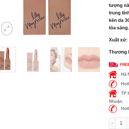
tượng nà
trung tí
kén da 3
tỏa sáng
Xuất xứ:
Thương 
FREE
Hà 
Hot
TP
Nhuận.
Hot