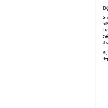
Bộ
Gh
hiệ
tượ
thế
3 s
Bộ
đẹp