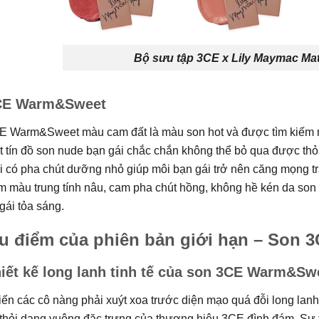
Bộ sưu tập 3CE x Lily Maymac Mat
CE Warm&Sweet
E Warm&Sweet màu cam đất là màu son hot và được tìm kiếm nhi
 tín đồ son nude bạn gái chắc chắn không thể bỏ qua được thỏ
 có pha chút dưỡng nhỏ giúp môi bạn gái trở nên căng mọng tr
m màu trung tính nâu, cam pha chút hồng, không hề kén da so
gái tỏa sáng.
u điểm của phiên bản giới hạn – Son
iết kế long lanh tinh tế của son 3CE Warm&Sw
ến các cô nàng phải xuýt xoa trước diện mạo quá đỗi long lan
 thỏi dạng vuông đặc trưng của thương hiệu 3CE đình đám. Sự 