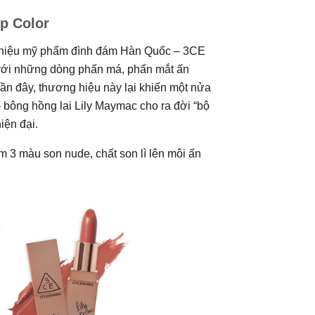
p Color
g hiệu mỹ phẩm đình đám Hàn Quốc – 3CE
ến với những dòng phấn má, phấn mắt ấn
ần đây, thương hiệu này lại khiến một nửa
– bông hồng lai Lily Maymac cho ra đời “bộ
iện đại.
 3 màu son nude, chất son lì lên môi ấn