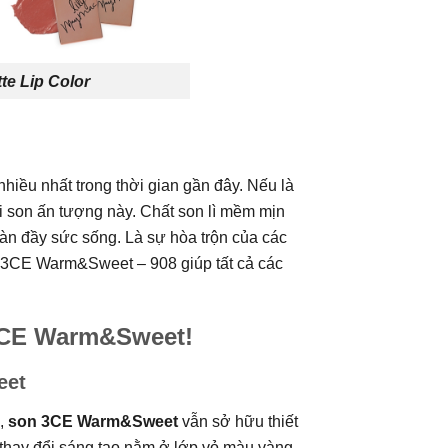
te Lip Color
ều nhất trong thời gian gần đây. Nếu là
i son ấn tượng này. Chất son lì mềm mịn
àn đầy sức sống. Là sự hòa trộn của các
n 3CE Warm&Sweet – 908 giúp tất cả các
 3CE Warm&Sweet!
eet
h,
son 3CE Warm&Sweet
vẫn sở hữu thiết
thay đổi sáng tạo nằm ở lớp vỏ màu vàng