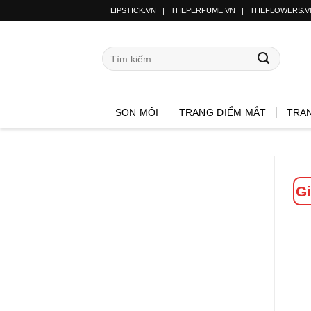
LIPSTICK.VN
|
THEPERFUME.VN
|
THEFLOWERS.V
SON MÔI
TRANG ĐIỂM MẮT
TRA
Gi