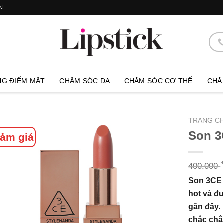
N
NG ĐIỂM MẶT
CHĂM SÓC DA
CHĂM SÓC CƠ THỂ
CHĂ
TRANG C
Son 3
ảm giá
400.000
Son 3CE
hot và đư
gần đây. 
chắc chắ