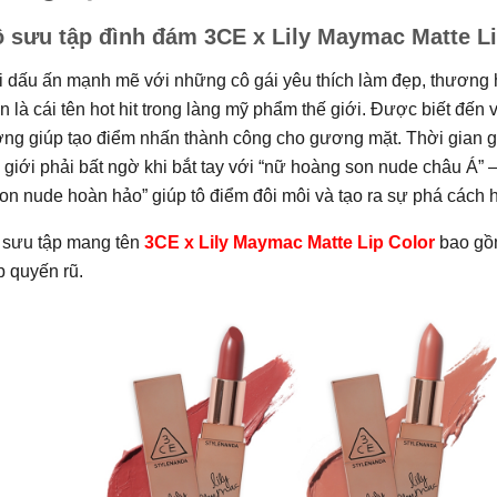
 sưu tập đình đám 3CE x Lily Maymac Matte Li
i dấu ấn mạnh mẽ với những cô gái yêu thích làm đẹp, thươn
n là cái tên hot hit trong làng mỹ phẩm thế giới. Được biết đ
ng giúp tạo điểm nhấn thành công cho gương mặt. Thời gian g
 giới phải bất ngờ khi bắt tay với “nữ hoàng son nude châu Á” 
on nude hoàn hảo” giúp tô điểm đôi môi và tạo ra sự phá cách h
 sưu tập mang tên
3CE x Lily Maymac Matte Lip Color
bao gồm
 quyến rũ.