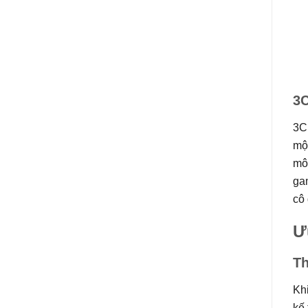
3
3C
một
môi
ga
cô 
Ư
Th
Khi
kế