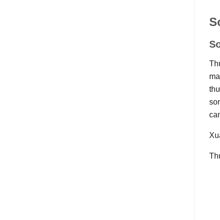
S
S
Th
man
th
son
cam
Xu
Th