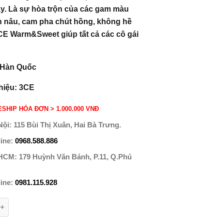
y. Là sự hòa trộn của các gam màu
nh nâu, cam pha chút hồng, không hề
CE Warm&Sweet giúp tất cả các cô gái
.
 Hàn Quốc
hiệu: 3CE
SHIP HÓA ĐƠN > 1.000.000 VNĐ
Nội:
115 Bùi Thị Xuân, Hai Bà Trưng.
line:
0968.588.886
 HCM:
179 Huỳnh Văn Bánh, P.11, Q.Phú
line:
0981.115.928