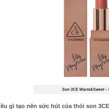
Son 3CE Warm&Sweet – 
iều gì tạo nên sức hút của thỏi son 3