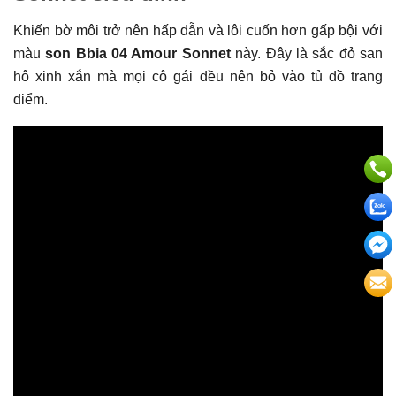
Khiến bờ môi trở nên hấp dẫn và lôi cuốn hơn gấp bội với
màu
son Bbia 04 Amour Sonnet
này. Đây là sắc đỏ san
hô xinh xắn mà mọi cô gái đều nên bỏ vào tủ đồ trang
điểm.