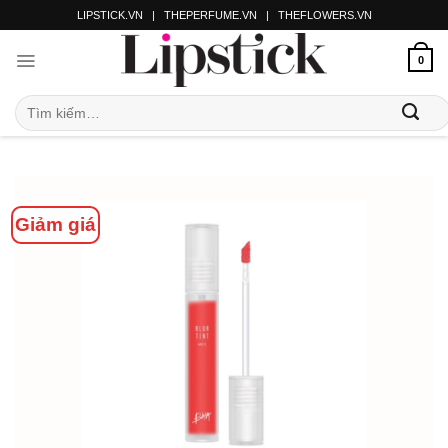
LIPSTICK.VN
|
THEPERFUME.VN
|
THEFLOWERS.VN
0
Giảm giá