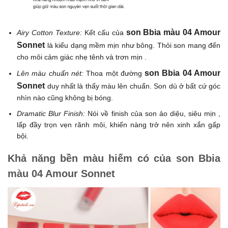
son Bbia màu 04 Amour
Airy Cotton Texture:
Kết cấu của
Sonnet
là kiểu dạng mềm mịn như bông. Thỏi son mang đến
cho môi cảm giác nhẹ tênh và trơn mịn .
son Bbia 04 Amour
Lên màu chuẩn nét:
Thoa một đường
Sonnet
duy nhất là thấy màu lên chuẩn. Son dù ở bất cứ góc
nhìn nào cũng không bị bóng.
Dramatic Blur Finish:
Nói về finish của son ảo diệu, siêu mịn ,
lấp đầy trọn vẹn rãnh môi, khiến nàng trở nên xinh xắn gấp
bội.
Khả năng bền màu hiếm có của son Bbia
màu 04 Amour Sonnet