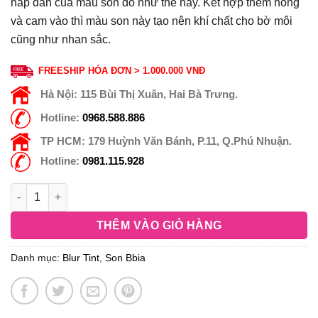
hấp dẫn của màu son đỏ như thế này. Kết hợp thêm hồng
và cam vào thì màu son này tạo nên khí chất cho bờ môi
cũng như nhan sắc.
FREESHIP HÓA ĐƠN > 1.000.000 VNĐ
Hà Nội:
115 Bùi Thị Xuân, Hai Bà Trưng.
Hotline:
0968.588.886
TP HCM:
179 Huỳnh Văn Bánh, P.11, Q.Phú Nhuận.
Hotline:
0981.115.928
THÊM VÀO GIỎ HÀNG
Danh mục:
Blur Tint
,
Son Bbia