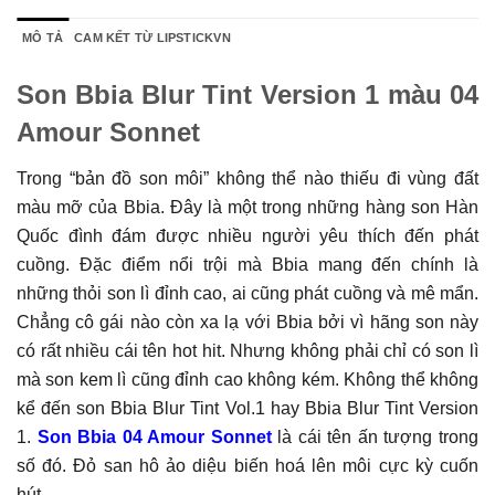
MÔ TẢ
CAM KẾT TỪ LIPSTICKVN
Son Bbia Blur Tint Version 1 màu 04
Amour Sonnet
Trong “bản đồ son môi” không thể nào thiếu đi vùng đất
màu mỡ của Bbia. Đây là một trong những hàng son Hàn
Quốc đình đám được nhiều người yêu thích đến phát
cuồng. Đặc điểm nổi trội mà Bbia mang đến chính là
những thỏi son lì đỉnh cao, ai cũng phát cuồng và mê mẩn.
Chẳng cô gái nào còn xa lạ với Bbia bởi vì hãng son này
có rất nhiều cái tên hot hit. Nhưng không phải chỉ có son lì
mà son kem lì cũng đỉnh cao không kém. Không thể không
kể đến son Bbia Blur Tint Vol.1 hay Bbia Blur Tint Version
1.
Son Bbia 04 Amour Sonnet
là cái tên ấn tượng trong
số đó. Đỏ san hô ảo diệu biến hoá lên môi cực kỳ cuốn
hút.