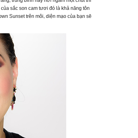
rắng, trung bình hay hơi ngăm một chút thì
i của sắc son cam tươi đó là khả năng tôn
rown Sunset trên môi, diện mạo của bạn sẽ