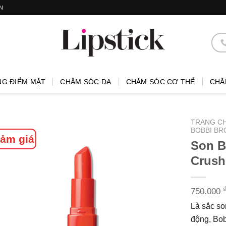
N
NG ĐIỂM MẶT
CHĂM SÓC DA
CHĂM SÓC CƠ THỂ
CHĂ
TRANG C
BOBBI BR
ảm giá
Son B
Crush
750.000
Là sắc so
động, Bob