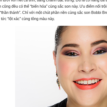
 tươi với nét cá tính, sang chảnh đặc trưng. Dù là cô nàng da t
 cũng đều có thể “biến hóa” cùng sắc son này. Ưu điểm nổi trộ
“thần thánh”. Chỉ với một chút phần nền cùng sắc son Bobbi B
 tức “lột xác” cùng tông màu này.