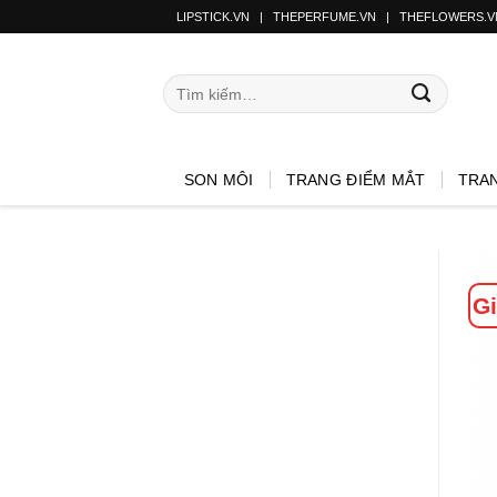
LIPSTICK.VN
|
THEPERFUME.VN
|
THEFLOWERS.V
SON MÔI
TRANG ĐIỂM MẮT
TRA
Gi