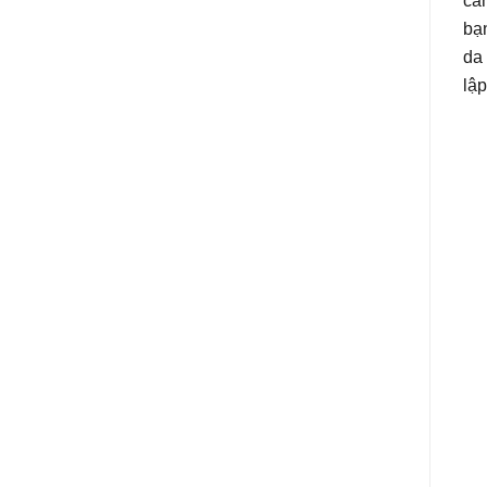
cam
bạn
da 
lập