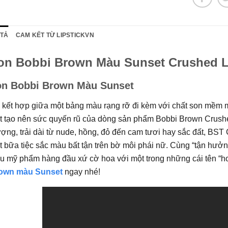
 TẢ
CAM KẾT TỪ LIPSTICKVN
on Bobbi Brown Màu Sunset Crushed L
n Bobbi Brown Màu Sunset
kết hợp giữa một bảng màu rạng rỡ đi kèm với chất son mềm mị
t tạo nên sức quyến rũ của dòng sản phẩm Bobbi Brown Crushed
ợng, trải dài từ nude, hồng, đỏ đến cam tươi hay sắc đất, BS
 bữa tiệc sắc màu bất tận trên bờ môi phái nữ. Cùng “tận hưở
u mỹ phẩm hàng đầu xứ cờ hoa với một trong những cái tên “ho
own màu Sunset
ngay nhé!