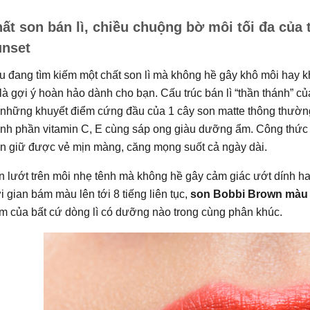
ất son bán lì, chiều chuộng bờ môi tối đa của
nset
 đang tìm kiếm một chất son lì mà không hề gây khô môi hay k
là gợi ý hoàn hảo dành cho bạn. Cấu trúc bán lì “thần thánh” của
 những khuyết điểm cứng đầu của 1 cây son matte thông thườn
nh phần vitamin C, E cùng sáp ong giàu dưỡng ẩm. Công thức k
ôn giữ được vẻ mịn màng, căng mọng suốt cả ngày dài.
 lướt trên môi nhẹ tênh mà không hề gây cảm giác ướt dính ha
i gian bám màu lên tới 8 tiếng liên tục,
son Bobbi Brown màu
m của bất cứ dòng lì có dưỡng nào trong cùng phân khúc.