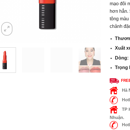
mạo đôi m
hơn hẳn.
tông màu 
chảnh đặc
Thươn
Xuất x
Dòng:
Trọng 
FREE
Hà 
Hot
TP
Nhuận.
Hot