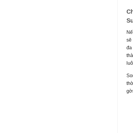
Ch
Su
Nếu
sẽ 
đa
thà
lu
Son
thờ
gờ