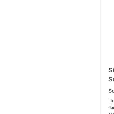
S
S
So
Là
đôi