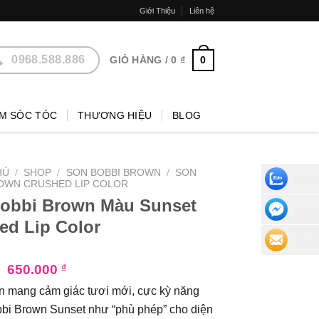
Giới Thiệu
Liên hệ
0968.588.886
0
GIỎ HÀNG /
0
₫
M SÓC TÓC
THƯƠNG HIỆU
BLOG
HỦ
/
SHOP
/
SON BOBBI BROWN
/
SON
CHAT 
OWN CRUSHED LIP COLOR
obbi Brown Màu Sunset
NHẮN 
ed Lip Color
ĐỂ LẠI
₫
650.000
₫
n mang cảm giác tươi mới, cực kỳ năng
bi Brown Sunset như “phù phép” cho diện