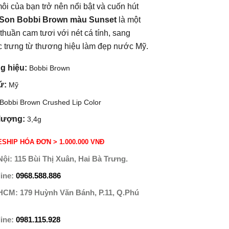
ôi của bạn trở nên nổi bật và cuốn hút
Son Bobbi Brown màu Sunset
là một
thuần cam tươi với nét cá tính, sang
 trưng từ thương hiệu làm đẹp nước Mỹ.
g hiệu:
Bobbi Brown
ứ:
Mỹ
Bobbi Brown Crushed Lip Color
lượng:
3,4g
SHIP HÓA ĐƠN > 1.000.000 VNĐ
Nội:
115 Bùi Thị Xuân, Hai Bà Trưng.
line:
0968.588.886
 HCM:
179 Huỳnh Văn Bánh, P.11, Q.Phú
line:
0981.115.928