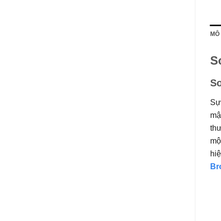
MÔ
S
So
Sự 
mậ
thư
một
hiệ
Br